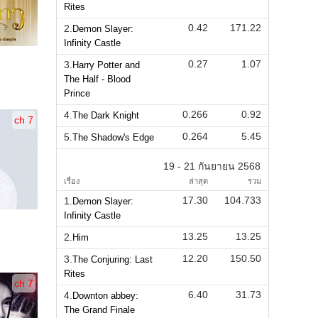
Rites
0.42
171.22
2.
Demon Slayer:
Infinity Castle
0.27
1.07
3.
Harry Potter and
The Half - Blood
Prince
0.266
0.92
4.
The Dark Knight
ch 7
0.264
5.45
5.
The Shadow's Edge
19 - 21 กันยายน 2568
เรื่อง
ล่าสุด
รวม
17.30
104.733
1.
Demon Slayer:
Infinity Castle
13.25
13.25
2.
Him
12.20
150.50
3.
The Conjuring: Last
Rites
ch 7
6.40
31.73
4.
Downton abbey:
The Grand Finale