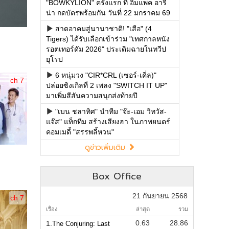
"BOWKYLION" ครั้งแรก ที่ อิมแพค อารี
น่า กดบัตรพร้อมกัน วันที่ 22 มกราคม 69
สาดอาคมสู่นานาชาติ! "เสือ" (4
Tigers) ได้รับเลือกเข้าร่วม "เทศกาลหนัง
รอตเทอร์ดัม 2026" ประเดิมฉายในทวีป
ยุโรป
6 หนุ่มวง "CIR*CRL (เซอร์-เคิ่ล)"
ch 7
ปล่อยซิงเกิลที่ 2 เพลง "SWITCH IT UP"
มาเพิ่มสีสันความสนุกส่งท้ายปี
"เบน ชลาทิศ" นำทีม "จ๊ะ-เอม วิทวัส-
แจ๊ส" แท็กทีม สร้างเสียงฮา ในภาพยนตร์
คอมเมดี้ "สรรพลี้หวน"
ดูข่าวเพิ่มเติม
Box Office
21 กันยายน 2568
ch 7
เรื่อง
ล่าสุด
รวม
0.63
28.86
1.
The Conjuring: Last