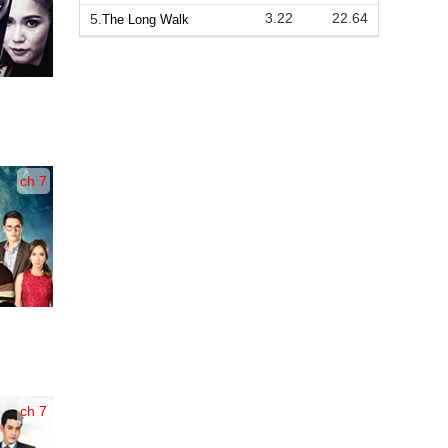
3.22
22.64
5.
The Long Walk
ch 7
ch 7