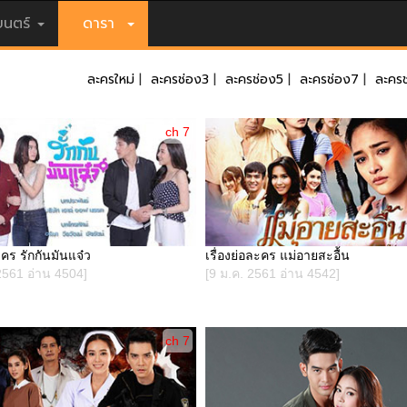
นตร์
ดารา
ละครใหม่
|
ละครช่อง3
|
ละครช่อง5
|
ละครช่อง7
|
ละครช
ch 7
ะคร รักกันมันแจ๋ว
เรื่องย่อละคร แม่อายสะอื้น
2561 อ่าน 4504]
[9 ม.ค. 2561 อ่าน 4542]
ch 7