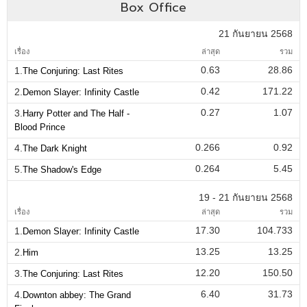
Box Office
21 กันยายน 2568
เรื่อง
ล่าสุด
รวม
0.63
28.86
1.
The Conjuring: Last Rites
0.42
171.22
2.
Demon Slayer: Infinity Castle
0.27
1.07
3.
Harry Potter and The Half -
Blood Prince
0.266
0.92
4.
The Dark Knight
0.264
5.45
5.
The Shadow's Edge
19 - 21 กันยายน 2568
เรื่อง
ล่าสุด
รวม
17.30
104.733
1.
Demon Slayer: Infinity Castle
13.25
13.25
2.
Him
12.20
150.50
3.
The Conjuring: Last Rites
6.40
31.73
4.
Downton abbey: The Grand