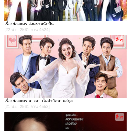
เรื่องย่อละคร สงครามนักปั้น
[22 พ.ย. 2561 อ่าน 4524]
อื่นๆ
เรื่องย่อละคร นางสาวไม่จำกัดนามสกุล
[21 พ.ย. 2561 อ่าน 4552]
อื่นๆ