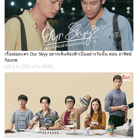
เรื่องย่อละคร Our Skyy อยากเห็นท้องฟ้าเป็นอย่างวันนั้น ตอน อาทิตย์
ก้องภพ
[19 ธ.ค. 2561 อ่าน 4549]
อื่นๆ