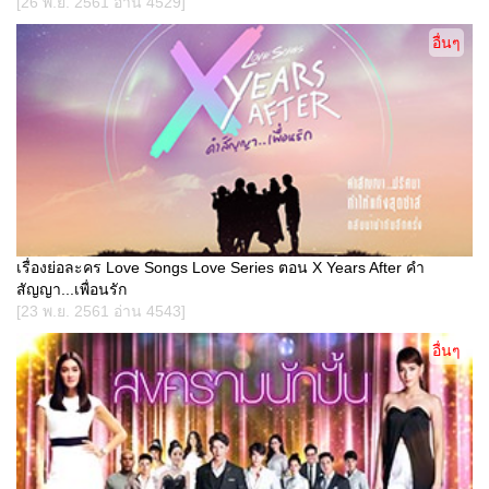
[26 พ.ย. 2561 อ่าน 4529]
อื่นๆ
เรื่องย่อละคร Love Songs Love Series ตอน X Years After คำ
สัญญา...เพื่อนรัก
[23 พ.ย. 2561 อ่าน 4543]
อื่นๆ