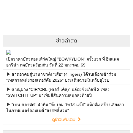
ข่าวล่าสุด
เปิดราคาบัตรคอนเสิร์ตใหญ่ "BOWKYLION" ครั้งแรก ที่ อิมแพค
อารีน่า กดบัตรพร้อมกัน วันที่ 22 มกราคม 69
สาดอาคมสู่นานาชาติ! "เสือ" (4 Tigers) ได้รับเลือกเข้าร่วม
"เทศกาลหนังรอตเทอร์ดัม 2026" ประเดิมฉายในทวีปยุโรป
6 หนุ่มวง "CIR*CRL (เซอร์-เคิ่ล)" ปล่อยซิงเกิลที่ 2 เพลง
"SWITCH IT UP" มาเพิ่มสีสันความสนุกส่งท้ายปี
"เบน ชลาทิศ" นำทีม "จ๊ะ-เอม วิทวัส-แจ๊ส" แท็กทีม สร้างเสียงฮา
ในภาพยนตร์คอมเมดี้ "สรรพลี้หวน"
ดูข่าวเพิ่มเติม