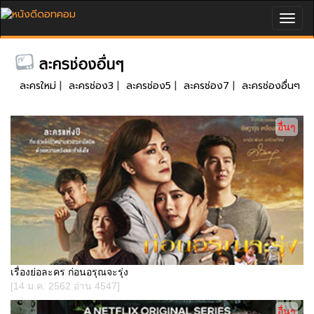
Togg
navig
ละครใหม่
|
ละครช่อง3
|
ละครช่อง5
|
ละครช่อง7
|
ละครช่องอื่นๆ
อื่นๆ
เรื่องย่อละคร ก่อนอรุณจะรุ่ง
[14 ม.ค. 2562 อ่าน 4547]
อื่นๆ