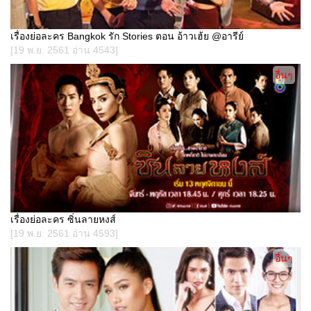
เรื่องย่อละคร Bangkok รัก Stories ตอน อ้าวเฮ้ย @อารีย์
[19 พ.ย. 2561 อ่าน 4543]
อื่นๆ
เรื่องย่อละคร ซิ่นลายหงส์
[19 พ.ย. 2561 อ่าน 4593]
อื่นๆ