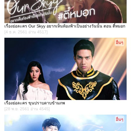
เรื่องย่อละคร Our Skyy อยากเห็นท้องฟ้าเป็นอย่างวันนั้น ตอน ตี๋หมอก
[4 ธ.ค. 2561 อ่าน 4517]
อื่นๆ
เรื่องย่อละคร ขุนปราบดาบข้ามภพ
[28 พ.ย. 2561 อ่าน 4545]
อื่นๆ