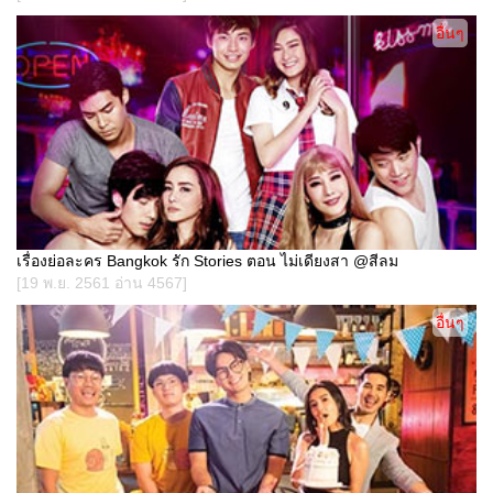
อื่นๆ
เรื่องย่อละคร Bangkok รัก Stories ตอน ไม่เดียงสา @สีลม
[19 พ.ย. 2561 อ่าน 4567]
อื่นๆ