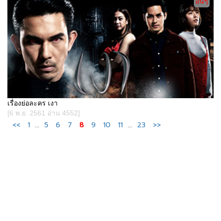
อื่นๆ
เรื่องย่อละคร เงา
[6 พ.ย. 2561 อ่าน 4552]
<<
1
...
5
6
7
8
9
10
11
...
23
>>