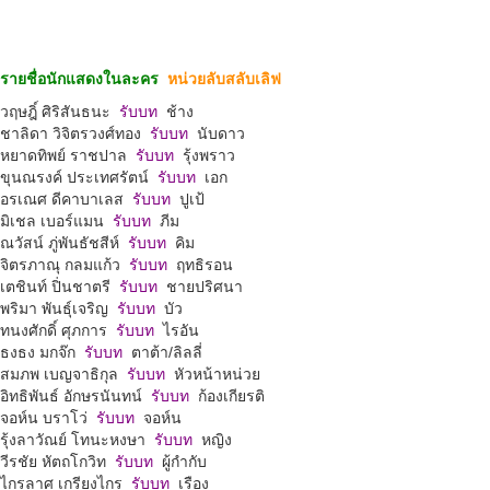
รายชื่อนักแสดงในละคร
หน่วยลับสลับเลิฟ
วฤษฎิ์ ศิริสันธนะ
รับบท
ช้าง
ชาลิดา วิจิตรวงศ์ทอง
รับบท
นับดาว
หยาดทิพย์ ราชปาล
รับบท
รุ้งพราว
ขุนณรงค์ ประเทศรัตน์
รับบท
เอก
อรเณศ ดีคาบาเลส
รับบท
ปูเป้
มิเชล เบอร์แมน
รับบท
ภีม
ณวัสน์ ภู่พันธัชสีห์
รับบท
คิม
จิตรภาณุ กลมแก้ว
รับบท
ฤทธิรอน
เตชินท์ ปิ่นชาตรี
รับบท
ชายปริศนา
พริมา พันธุ์เจริญ
รับบท
บัว
ทนงศักดิ์ ศุภการ
รับบท
ไรอัน
ธงธง มกจ๊ก
รับบท
ตาต้า/ลิลลี่
สมภพ เบญจาธิกุล
รับบท
หัวหน้าหน่วย
อิทธิพันธ์ อักษรนันทน์
รับบท
ก้องเกียรติ
จอห์น บราโว่
รับบท
จอห์น
รุ้งลาวัณย์ โทนะหงษา
รับบท
หญิง
วีรชัย หัตถโกวิท
รับบท
ผู้กำกับ
ไกรลาศ เกรียงไกร
รับบท
เรือง