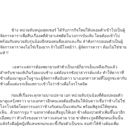
ช้าง หน่วยลับหนุ่มสุดเซอร์ ได้รับภารกิจใหม่ให้ปลอมตัวเข้าไปเป็นผู้
จัดการดาราเพื่อสืบเรื่องคดีค้ายาเสพติดในวงการบันเทิง โดยต้องเข้าไป
พร้อมกับหน่วยลับรุ่นน้องอีกสองคนคือเอกและภีม ลำพังการปลอมตัวเป็นผู้
จัดการดาราคงไม่ใช่เรื่องยาก ถ้าไม่มีโจทย์ว่า..ผู้จัดการดารา ต้องไม่ใช่ชาย
แท้ !!
เฉพาะแค่การต้องพยายามทำตัวเป็นเกย์ก็ยากเย็นเหลือเกินแล้ว
สำหรับชายแท้เกินร้อยแบบช้าง แต่ดังนรกชังฤาสวรรค์แกล้ง ทำให้ดาราที่
ช้างต้องมาดูแลในฐานะผู้จัดการคือนับดาว นางเอกสาวสวยที่ไม่ถูกชะตากับ
ช้างตั้งแต่แรกเห็นเพราะเข้าใจว่าช้างคือโจรโรคจิต
ก่อนที่เรื่องจะลุกลามบานปลาย เอก หน่วยลับรุ่นน้องที่ต้องปลอมตัว
มาดูแลรุ้งพราว นางเอกสาวอีกคนเลยต้องยืนยันให้นับดาวเชื่อว่าช้างไม่ใช่
โจรโรคจิตโดยการบอกว่าช้างกับตนเป็นแฟนกัน พร้อมพิสูจน์ให้ทุกคน
เห็น...ด้วยการจูบ !! นอกจากต้องเสียจูบให้เอก ช้างต้องปวดหัวเพิ่มขึ้นมาอีก
เมื่อพบว่า ตัวจริงของดาราสาวแสนสวย รวย ชาติตระกูลดีที่ทุกคนเห็นนั้น
แท้จริงคือผู้หญิงที่แสนซกมกและขี้เกียจตัวเป็นขน จนทำให้ช้างต้องเพิ่ม