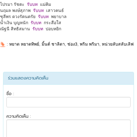
ไปรมา รัชตะ
รับบท
แม่คิม
นฤมล พงษ์สุภาพ
รับบท
เสาวคนธ์
ชุลีพร ดวงรัตนตรัย
รับบท
พยาบาล
น้ำเงิน บุญหนัก
รับบท
กระสือใส
ณัฐนี สิทธิสมาน
รับบท
ปอบหยิก
:
หยาด หยาดทิพย์
,
มิ้นต์ ชาลิดา
,
ช่อง3
,
พริม พริมา
,
หน่วยลับสลับเลิฟ
ร่วมแสดงความคิดเห็น
ชื่อ :
ความคิดเห็น :