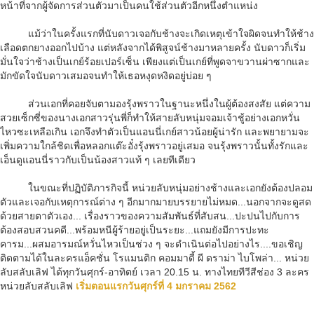
หน้าที่จากผู้จัดการส่วนตัวมาเป็นคนใช้ส่วนตัวอีกหนึ่งตำแหน่ง
แม้ว่าในครั้งแรกที่นับดาวเจอกับช้างจะเกิดเหตุเข้าใจผิดจนทำให้ช้าง
เลือดตกยางออกไปบ้าง แต่หลังจากได้พิสูจน์ช้างมาหลายครั้ง นับดาวก็เริ่ม
มั่นใจว่าช้างเป็นเกย์ร้อยเปอร์เซ็น เพียงแต่เป็นเกย์ที่พูดจาขวานผ่าซากและ
มักขัดใจนับดาวเสมอจนทำให้เธอหงุดหงิดอยู่บ่อย ๆ
ส่วนเอกที่คอยจับตามองรุ้งพราวในฐานะหนึ่งในผู้ต้องสงสัย แต่ความ
สวยเซ็กซี่ของนางเอกสาวรุ่นพี่ก็ทำให้สายลับหนุ่มจอมเจ้าชู้อย่างเอกหวั่น
ไหวซะเหลือเกิน เอกจึงทำตัวเป็นแอนนี่เกย์สาวน้อยผู้น่ารัก และพยายามจะ
เพิ่มความใกล้ชิดเพื่อหลอกแต๊ะอั๋งรุ้งพราวอยู่เสมอ จนรุ้งพราวนั้นทั้งรักและ
เอ็นดูแอนนี่ราวกับเป็นน้องสาวแท้ ๆ เลยทีเดียว
ในขณะที่ปฏิบัติภารกิจนี้ หน่วยลับหนุ่มอย่างช้างและเอกยังต้องปลอม
ตัวและเจอกับเหตุการณ์ต่าง ๆ อีกมากมายบรรยายไม่หมด...นอกจากจะดูสด
ด้วยสายตาตัวเอง... เรื่องราวของความสัมพันธ์ที่สับสน...ปะปนไปกับการ
ต้องสอบสวนคดี...พร้อมหนีผู้ร้ายอยู่เป็นระยะ...แถมยังมีการปะทะ
คารม...ผสมอารมณ์หวั่นไหวเป็นช่วง ๆ จะดำเนินต่อไปอย่างไร....ขอเชิญ
ติดตามได้ในละครแอ็คชั่น โรแมนติก คอมมาดี้ ผี ดราม่า ไบโพล่า... หน่วย
ลับสลับเลิฟ ได้ทุกวันศุกร์-อาทิตย์ เวลา 20.15 น. ทางไทยทีวีสีช่อง 3 ละคร
หน่วยลับสลับเลิฟ
เริ่มตอนแรกวันศุกร์ที่ 4 มกราคม 2562