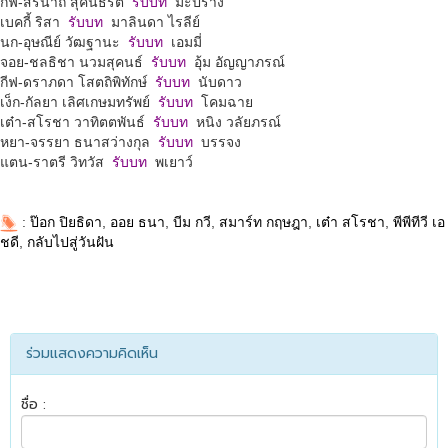
กิ๊ฟ-สิรินาถ สุคันธรัต
รับบท
มะปราง
เบคกี้ ริสา
รับบท
มาลินดา ไรลีย์
นก-อุษณีย์ วัฒฐานะ
รับบท
เอมมี่
จอย-ชลธิชา นวมสุคนธ์
รับบท
อุ้ม อัญญาภรณ์
กีฟ-ดราภดา โสตถิพิทักษ์
รับบท
นับดาว
เง็ก-กัลยา เลิศเกษมทรัพย์
รับบท
โคมฉาย
เต๋า-สโรชา วาทิตตพันธ์
รับบท
หนิง วลัยภรณ์
หยา-จรรยา ธนาสว่างกุล
รับบท
บรรจง
แตน-ราตรี วิทวัส
รับบท
พเยาว์
:
ป๊อก ปิยธิดา
,
ออย ธนา
,
บีม กวี
,
สมาร์ท กฤษฎา
,
เต๋า สโรชา
,
พีพีทีวี เอ
ชดี
,
กลับไปสู่วันฝัน
ร่วมแสดงความคิดเห็น
ชื่อ :