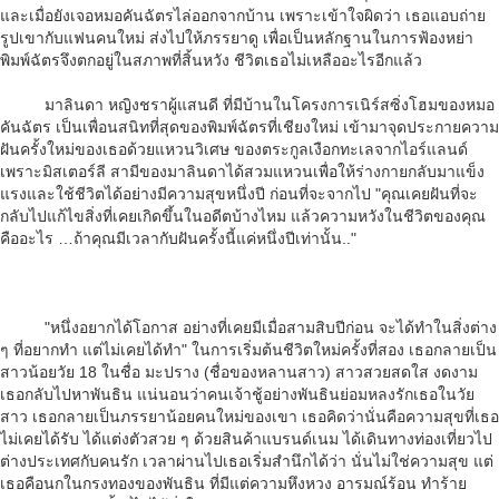
และเมื่อยังเจอหมอคันฉัตรไล่ออกจากบ้าน เพราะเข้าใจผิดว่า เธอแอบถ่าย
รูปเขากับแฟนคนใหม่ ส่งไปให้ภรรยาดู เพื่อเป็นหลักฐานในการฟ้องหย่า
พิมพ์ฉัตรจึงตกอยู่ในสภาพที่สิ้นหวัง ชีวิตเธอไม่เหลืออะไรอีกแล้ว
มาลินดา หญิงชราผู้แสนดี ที่มีบ้านในโครงการเนิร์สซิ่งโฮมของหมอ
คันฉัตร เป็นเพื่อนสนิทที่สุดของพิมพ์ฉัตรที่เชียงใหม่ เข้ามาจุดประกายความ
ฝันครั้งใหม่ของเธอด้วยแหวนวิเศษ ของตระกูลเงือกทะเลจากไอร์แลนด์
เพราะมิสเตอร์ลี สามีของมาลินดาได้สวมแหวนเพื่อให้ร่างกายกลับมาแข็ง
แรงและใช้ชีวิตได้อย่างมีความสุขหนึ่งปี ก่อนที่จะจากไป "คุณเคยฝันที่จะ
กลับไปแก้ไขสิ่งที่เคยเกิดขึ้นในอดีตบ้างไหม แล้วความหวังในชีวิตของคุณ
คืออะไร …ถ้าคุณมีเวลากับฝันครั้งนี้แค่หนึ่งปีเท่านั้น.."
"หนึ่งอยากได้โอกาส อย่างที่เคยมีเมื่อสามสิบปีก่อน จะได้ทําในสิ่งต่าง
ๆ ที่อยากทํา แต่ไม่เคยได้ทํา" ในการเริ่มต้นชีวิตใหม่ครั้งที่สอง เธอกลายเป็น
สาวน้อยวัย 18 ในชื่อ มะปราง (ชื่อของหลานสาว) สาวสวยสดใส งดงาม
เธอกลับไปหาพันธิน แน่นอนว่าคนเจ้าชู้อย่างพันธินย่อมหลงรักเธอในวัย
สาว เธอกลายเป็นภรรยาน้อยคนใหม่ของเขา เธอคิดว่านั่นคือความสุขที่เธอ
ไม่เคยได้รับ ได้แต่งตัวสวย ๆ ด้วยสินค้าแบรนด์เนม ได้เดินทางท่องเที่ยวไป
ต่างประเทศกับคนรัก เวลาผ่านไปเธอเริ่มสํานึกได้ว่า นั่นไม่ใช่ความสุข แต่
เธอคือนกในกรงทองของพันธิน ที่มีแต่ความหึงหวง อารมณ์ร้อน ทําร้าย