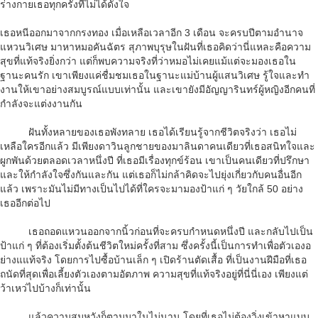
ร่างกายเธอทุกครั้งที่ไม่ได้ดั่งใจ
เธอหนีออกมาจากกรงทอง เมื่อเหลือเวลาอีก 3 เดือน จะครบปีตามอํานาจ
แหวนวิเศษ มาหาหมอคันฉัตร สุภาพบุรุษในฝันที่เธอคิดว่านี่แหละคือความ
สุขที่แท้จริงยิ่งกว่า แต่ก็พบความจริงที่ว่าหมอไม่เคยแม้แต่จะมองเธอใน
ฐานะคนรัก เขาเพียงแค่ชื่มชมเธอในฐานะแม่บ้านผู้แสนวิเศษ รู้ใจและทํา
งานให้เขาอย่างสมบูรณ์แบบเท่านั้น และเขายังมีอัญญารินทร์ผู้หญิงอีกคนที่
กำลังจะแต่งงานกัน
ฝันทั้งหลายของเธอพังทลาย เธอได้เรียนรู้จากชีวิตจริงว่า เธอไม่
เหลือใครอีกแล้ว มีเพียงดาวินลูกชายของมาลินดาคนเดียวที่เธอสนิทใจและ
ผูกพันด้วยตลอดเวลาหนึ่งปี ที่เธอมีเรื่องทุกข์ร้อน เขาเป็นคนเดียวที่ปรึกษา
และให้กําลังใจซึ่งกันและกัน แต่เธอก็ไม่กล้าคิดจะไปยุ่งเกี่ยวกับคนอื่นอีก
แล้ว เพราะมันไม่มีทางเป็นไปได้ที่ใครจะมามองป้าแก่ ๆ วัยใกล้ 50 อย่าง
เธออีกต่อไป
เธอถอดแหวนออกจากนิ้วก่อนที่จะครบกําหนดหนึ่งปี และกลับไปเป็น
ป้าแก่ ๆ ที่ต้องเริ่มตั้งต้นชีวิตใหม่ครั้งที่สาม ซึ่งครั้งนี้เป็นการทําเพื่อตัวเองอ
ย่างแแท้จริง โดยการไปซื้อบ้านเล็ก ๆ เปิดร้านตัดเสื้อ ที่เป็นงานฝีมือที่เธอ
ถนัดที่สุดเพื่อเลี้ยงตัวเองตามอัตภาพ ความสุขที่แท้จริงอยู่ที่นี่นี่เอง เพียงแต่
ว้าเหว่ไปบ้างก็เท่านั้น
แล้วความสมหวังก็ตามมาในไม่นาน โดยที่เธอไม่ต้องวิ่งเข้าหาแบบ