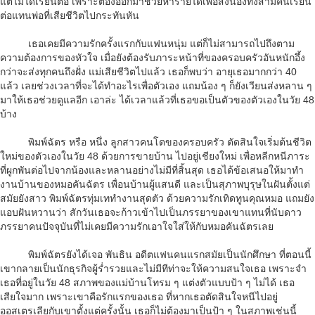
แต่ไม่ได้เรียนต่อ เพราะต้องออกมาช่วยหารายได้เพื่อส่งน้องทั้งสามคนเรียน
ต่อแทนพ่อที่เสียชีวิตไปกระทันหัน
เธอเคยมีความรักครั้งแรกกับแฟนหนุ่ม แต่ก็ไม่สามารถไปถึงตาม
ความต้องการของหัวใจ เมื่อยังต้องรับภาระหน้าที่ของครอบครัวอันหนักอึ้ง
กว่าจะส่งทุกคนถึงฝั่ง แม่เสียชีวิตไปแล้ว เธอก็พบว่า อายุเธอมากกว่า 40
แล้ว เลยช่วงเวลาที่จะได้ทําอะไรเพื่อตัวเอง แถมน้อง ๆ ก็ยังเวียนส่งหลาน ๆ
มาให้เธอช่วยดูแลอีก เอาล่ะ ได้เวลาแล้วที่เธอขอเป็นตัวของตัวเองในวัย 48
บ้าง
พิมพ์ฉัตร หรือ หนึ่ง ลูกสาวคนโตของครอบครัว ตัดสินใจเริ่มต้นชีวิต
ใหม่ของตัวเองในวัย 48 ด้วยการขายบ้าน ไปอยู่เชียงใหม่ เพื่อหลีกหนีภาระ
ที่ผูกพันต่อไปจากน้องและหลานอย่างไม่มีที่สิ้นสุด เธอได้ข้อเสนอให้มาทํา
งานบ้านของหมอคันฉัตร เพื่อนบ้านผู้แสนดี และเป็นสุภาพบุรุษในฝันตั้งแต่
สมัยยังสาว พิมพ์ฉัตรทุ่มเททํางานสุดตัว ด้วยความรักเทิดทูนคุณหมอ แถมยัง
แอบฝันหวานว่า สักวันเธอจะก้าวเข้าไปเป็นภรรยาของเขาแทนที่นับดาว
ภรรยาคนปัจจุบันที่ไม่เคยมีความรักเอาใจใส่ให้กับหมอคันฉัตรเลย
พิมพ์ฉัตรยังได้เจอ พันธิน อดีตแฟนคนแรกสมัยเป็นนักศึกษา ที่ตอนนี้
เขากลายเป็นนักธุรกิจผู้ร่ำรวยและไม่มีทีท่าจะให้ความสนใจเธอ เพราะจํา
เธอที่อยู่ในวัย 48 สภาพของแม่บ้านโทรม ๆ แต่งตัวแบบป้า ๆ ไม่ได้ เธอ
เสียใจมาก เพราะเขาคือรักแรกของเธอ ที่หากเธอตัดสินใจหนีไปอยู่
ออสเตรเลียกับเขาตั้งแต่ครั้งนั้น เธอก็ไม่ต้องมาเป็นป้า ๆ ในสภาพเช่นนี้