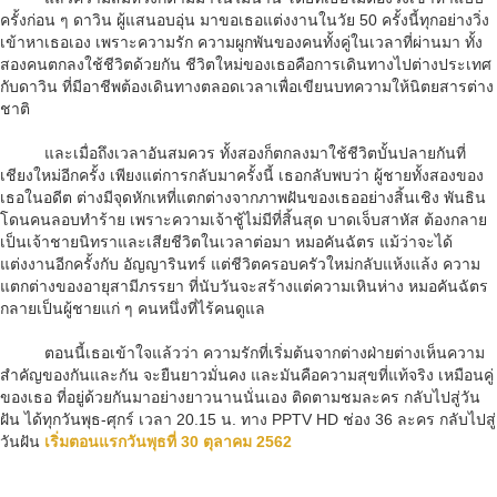
ครั้งก่อน ๆ ดาวิน ผู้แสนอบอุ่น มาขอเธอแต่งงานในวัย 50 ครั้งนี้ทุกอย่างวิ่ง
เข้าหาเธอเอง เพราะความรัก ความผูกพันของคนทั้งคู่ในเวลาที่ผ่านมา ทั้ง
สองคนตกลงใช้ชีวิตด้วยกัน ชีวิตใหม่ของเธอคือการเดินทางไปต่างประเทศ
กับดาวิน ที่มีอาชีพต้องเดินทางตลอดเวลาเพื่อเขียนบทความให้นิตยสารต่าง
ชาติ
และเมื่อถึงเวลาอันสมควร ทั้งสองก็ตกลงมาใช้ชีวิตบั้นปลายกันที่
เชียงใหม่อีกครั้ง เพียงแต่การกลับมาครั้งนี้ เธอกลับพบว่า ผู้ชายทั้งสองของ
เธอในอดีต ต่างมีจุดหักเหที่แตกต่างจากภาพฝันของเธออย่างสิ้นเชิง พันธิน
โดนคนลอบทําร้าย เพราะความเจ้าชู้ไม่มีที่สิ้นสุด บาดเจ็บสาหัส ต้องกลาย
เป็นเจ้าชายนิทราและเสียชีวิตในเวลาต่อมา หมอคันฉัตร แม้ว่าจะได้
แต่งงานอีกครั้งกับ อัญญารินทร์ แต่ชีวิตครอบครัวใหม่กลับแห้งแล้ง ความ
แตกต่างของอายุสามีภรรยา ที่นับวันจะสร้างแต่ความเหินห่าง หมอคันฉัตร
กลายเป็นผู้ชายแก่ ๆ คนหนึ่งที่ไร้คนดูแล
ตอนนี้เธอเข้าใจแล้วว่า ความรักที่เริ่มต้นจากต่างฝ่ายต่างเห็นความ
สําคัญของกันและกัน จะยืนยาวมั่นคง และมันคือความสุขที่แท้จริง เหมือนคู่
ของเธอ ที่อยู่ด้วยกันมาอย่างยาวนานนั่นเอง ติดตามชมละคร กลับไปสู่วัน
ฝัน ได้ทุกวันพุธ-ศุกร์ เวลา 20.15 น. ทาง PPTV HD ช่อง 36 ละคร กลับไปสู่
วันฝัน
เริ่มตอนแรกวันพุธที่ 30 ตุลาคม 2562