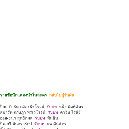
รายชื่อนักแสดงนำในละคร
กลับไปสู่วันฝัน
ป๊อก-ปิยธิดา มิตรธีรโรจน์
รับบท
หนึ่ง พิมพ์ฉัตร
สมาร์ท-กฤษฎา พรเวโรจน์
รับบท
ดาวิน ไรลีย์
ออย-ธนา สุทธิกมล
รับบท
พันธิน
บีม-กวี ตันจรารักษ์
รับบท
นพ.คันฉัตร