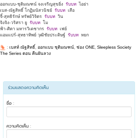
ออกแบบ-ชุติมณฑน์ จงเจริญสุขยิ่ง
รับบท
ไอย่า
เบส-ณัฐสิทธิ์ โกฏิมนัสวนิชย์
รับบท
เสือ
จี๋-สุทธิรักษ์ ทรัพย์วิจิตร
รับบท
วิน
จิงจิง-วริศรา ยู
รับบท
โม
ฟ้า-ศิตา มหารวิเดชากร
รับบท
เฟย์
แอมแปร์-สุทธาทิพย์ วุฒิชัยประดิษฐ์
รับบท
หยก
:
เบสท์ ณัฐสิทธิ์
,
ออกแบบ ชุติมณฑน์
,
ช่อง ONE
,
Sleepless Society
The Series ตอน คืนฝันลวง
ร่วมแสดงความคิดเห็น
ชื่อ :
ความคิดเห็น :