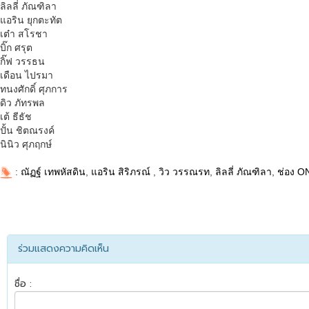
ลิลลี่ ภัณฑิลา
แอริน ยุกตะทัต
เต๋า สโรชา
บิ๊ก ศรุต
กิ๊ฟ วรรธน
เดือน ไปรมา
ทนงศักดิ์ ศุภการ
ดิว ภัทรพล
เต้ ธีธัช
ปั้น ชิตณรงค์
นินิว ศุภฤกษ์
:
ณัฏฐ์ เทพหัสดิน
,
แอริน สิริภรณ์
,
วิว วรรณรท
,
ลิลลี่ ภัณฑิลา
,
ช่อง O
ร่วมแสดงความคิดเห็น
ชื่อ :