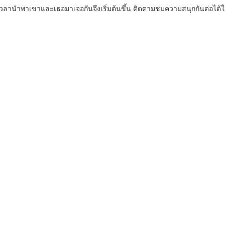
่กาลเวลานำพาเขาและเธอมาเจอกันจึงเริ่มต้นขึ้น ติดตามชมความสนุกกันต่อไ