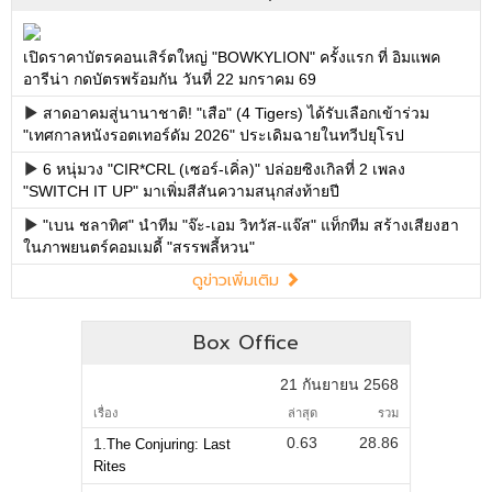
เปิดราคาบัตรคอนเสิร์ตใหญ่ "BOWKYLION" ครั้งแรก ที่ อิมแพค
อารีน่า กดบัตรพร้อมกัน วันที่ 22 มกราคม 69
สาดอาคมสู่นานาชาติ! "เสือ" (4 Tigers) ได้รับเลือกเข้าร่วม
"เทศกาลหนังรอตเทอร์ดัม 2026" ประเดิมฉายในทวีปยุโรป
6 หนุ่มวง "CIR*CRL (เซอร์-เคิ่ล)" ปล่อยซิงเกิลที่ 2 เพลง
"SWITCH IT UP" มาเพิ่มสีสันความสนุกส่งท้ายปี
"เบน ชลาทิศ" นำทีม "จ๊ะ-เอม วิทวัส-แจ๊ส" แท็กทีม สร้างเสียงฮา
ในภาพยนตร์คอมเมดี้ "สรรพลี้หวน"
ดูข่าวเพิ่มเติม
Box Office
21 กันยายน 2568
เรื่อง
ล่าสุด
รวม
0.63
28.86
1.
The Conjuring: Last
Rites