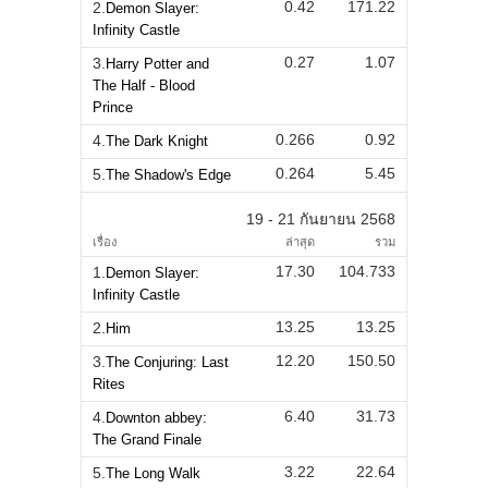
0.42
171.22
2.
Demon Slayer:
Infinity Castle
0.27
1.07
3.
Harry Potter and
The Half - Blood
Prince
0.266
0.92
4.
The Dark Knight
0.264
5.45
5.
The Shadow's Edge
19 - 21 กันยายน 2568
เรื่อง
ล่าสุด
รวม
17.30
104.733
1.
Demon Slayer:
Infinity Castle
13.25
13.25
2.
Him
12.20
150.50
3.
The Conjuring: Last
Rites
6.40
31.73
4.
Downton abbey:
The Grand Finale
3.22
22.64
5.
The Long Walk