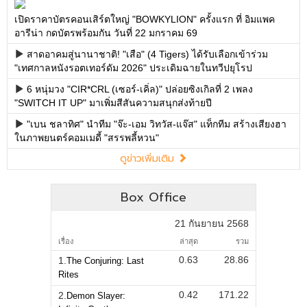
เปิดราคาบัตรคอนเสิร์ตใหญ่ "BOWKYLION" ครั้งแรก ที่ อิมแพค
อารีน่า กดบัตรพร้อมกัน วันที่ 22 มกราคม 69
สาดอาคมสู่นานาชาติ! "เสือ" (4 Tigers) ได้รับเลือกเข้าร่วม
"เทศกาลหนังรอตเทอร์ดัม 2026" ประเดิมฉายในทวีปยุโรป
6 หนุ่มวง "CIR*CRL (เซอร์-เคิ่ล)" ปล่อยซิงเกิลที่ 2 เพลง
"SWITCH IT UP" มาเพิ่มสีสันความสนุกส่งท้ายปี
"เบน ชลาทิศ" นำทีม "จ๊ะ-เอม วิทวัส-แจ๊ส" แท็กทีม สร้างเสียงฮา
ในภาพยนตร์คอมเมดี้ "สรรพลี้หวน"
ดูข่าวเพิ่มเติม
Box Office
21 กันยายน 2568
เรื่อง
ล่าสุด
รวม
0.63
28.86
1.
The Conjuring: Last
Rites
0.42
171.22
2.
Demon Slayer: