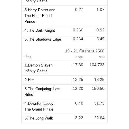
Infinity Castle
0.27
1.07
3.
Harry Potter and
The Half - Blood
Prince
0.266
0.92
4.
The Dark Knight
0.264
5.45
5.
The Shadow's Edge
19 - 21 กันยายน 2568
เรื่อง
ล่าสุด
รวม
17.30
104.733
1.
Demon Slayer:
Infinity Castle
13.25
13.25
2.
Him
12.20
150.50
3.
The Conjuring: Last
Rites
6.40
31.73
4.
Downton abbey:
The Grand Finale
3.22
22.64
5.
The Long Walk