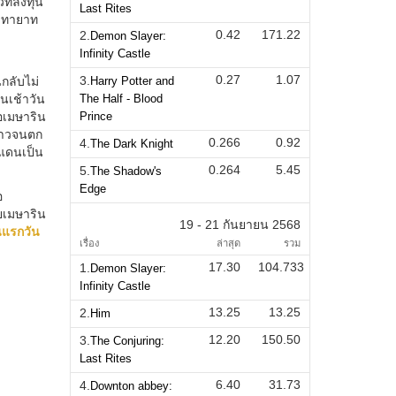
Last Rites
0.42
171.22
2.
Demon Slayer:
Infinity Castle
0.27
1.07
3.
Harry Potter and
The Half - Blood
Prince
0.266
0.92
4.
The Dark Knight
0.264
5.45
5.
The Shadow's
Edge
19 - 21 กันยายน 2568
เรื่อง
ล่าสุด
รวม
17.30
104.733
1.
Demon Slayer:
Infinity Castle
13.25
13.25
2.
Him
12.20
150.50
3.
The Conjuring:
Last Rites
6.40
31.73
4.
Downton abbey: