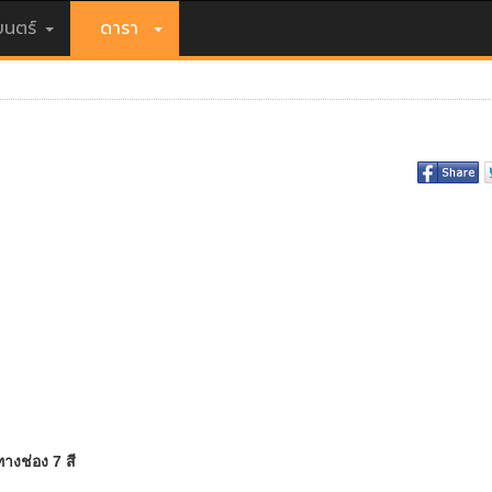
นตร์
ดารา