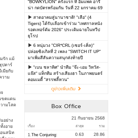
"BOWKYLION" ครั้งแรก ที่ อิมแพค อารี
น่า กดบัตรพร้อมกัน วันที่ 22 มกราคม 69
สาดอาคมสู่นานาชาติ! "เสือ" (4
Tigers) ได้รับเลือกเข้าร่วม "เทศกาลหนัง
รอตเทอร์ดัม 2026" ประเดิมฉายในทวีป
ยุโรป
6 หนุ่มวง "CIR*CRL (เซอร์-เคิ่ล)"
ปล่อยซิงเกิลที่ 2 เพลง "SWITCH IT UP"
มาเพิ่มสีสันความสนุกส่งท้ายปี
"เบน ชลาทิศ" นำทีม "จ๊ะ-เอม วิทวัส-
แจ๊ส" แท็กทีม สร้างเสียงฮา ในภาพยนตร์
คอมเมดี้ "สรรพลี้หวน"
ดูข่าวเพิ่มเติม
Box Office
21 กันยายน 2568
เรื่อง
ล่าสุด
รวม
0.63
28.86
1.
The Conjuring: