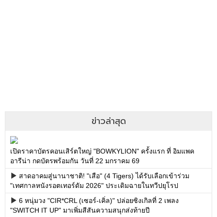
ข่าวล่าสุด
เปิดราคาบัตรคอนเสิร์ตใหญ่ "BOWKYLION" ครั้งแรก ที่ อิมแพค
อารีน่า กดบัตรพร้อมกัน วันที่ 22 มกราคม 69
สาดอาคมสู่นานาชาติ! "เสือ" (4 Tigers) ได้รับเลือกเข้าร่วม
"เทศกาลหนังรอตเทอร์ดัม 2026" ประเดิมฉายในทวีปยุโรป
6 หนุ่มวง "CIR*CRL (เซอร์-เคิ่ล)" ปล่อยซิงเกิลที่ 2 เพลง
"SWITCH IT UP" มาเพิ่มสีสันความสนุกส่งท้ายปี