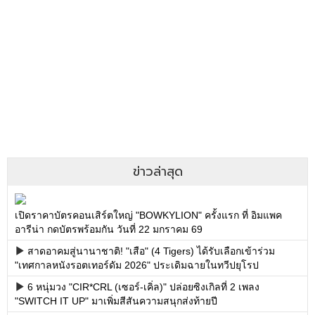
ข่าวล่าสุด
เปิดราคาบัตรคอนเสิร์ตใหญ่ "BOWKYLION" ครั้งแรก ที่ อิมแพค
อารีน่า กดบัตรพร้อมกัน วันที่ 22 มกราคม 69
สาดอาคมสู่นานาชาติ! "เสือ" (4 Tigers) ได้รับเลือกเข้าร่วม
"เทศกาลหนังรอตเทอร์ดัม 2026" ประเดิมฉายในทวีปยุโรป
6 หนุ่มวง "CIR*CRL (เซอร์-เคิ่ล)" ปล่อยซิงเกิลที่ 2 เพลง
"SWITCH IT UP" มาเพิ่มสีสันความสนุกส่งท้ายปี