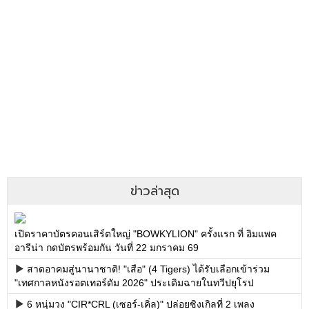
ข่าวล่าสุด
เปิดราคาบัตรคอนเสิร์ตใหญ่ "BOWKYLION" ครั้งแรก ที่ อิมแพค
อารีน่า กดบัตรพร้อมกัน วันที่ 22 มกราคม 69
สาดอาคมสู่นานาชาติ! "เสือ" (4 Tigers) ได้รับเลือกเข้าร่วม
"เทศกาลหนังรอตเทอร์ดัม 2026" ประเดิมฉายในทวีปยุโรป
6 หนุ่มวง "CIR*CRL (เซอร์-เคิ่ล)" ปล่อยซิงเกิลที่ 2 เพลง