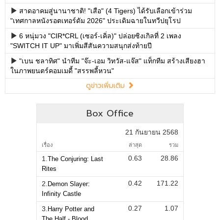
สาดอาคมสู่นานาชาติ! "เสือ" (4 Tigers) ได้รับเลือกเข้าร่วม
"เทศกาลหนังรอตเทอร์ดัม 2026" ประเดิมฉายในทวีปยุโรป
6 หนุ่มวง "CIR*CRL (เซอร์-เคิ่ล)" ปล่อยซิงเกิลที่ 2 เพลง
"SWITCH IT UP" มาเพิ่มสีสันความสนุกส่งท้ายปี
"เบน ชลาทิศ" นำทีม "จ๊ะ-เอม วิทวัส-แจ๊ส" แท็กทีม สร้างเสียงฮา
ในภาพยนตร์คอมเมดี้ "สรรพลี้หวน"
ดูข่าวเพิ่มเติม
Box Office
21 กันยายน 2568
เรื่อง
ล่าสุด
รวม
0.63
28.86
1.
The Conjuring: Last
Rites
0.42
171.22
2.
Demon Slayer:
Infinity Castle
0.27
1.07
3.
Harry Potter and
The Half - Blood