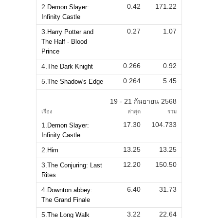
0.42
171.22
2.
Demon Slayer:
Infinity Castle
0.27
1.07
3.
Harry Potter and
The Half - Blood
Prince
0.266
0.92
4.
The Dark Knight
0.264
5.45
5.
The Shadow's Edge
19 - 21 กันยายน 2568
เรื่อง
ล่าสุด
รวม
17.30
104.733
1.
Demon Slayer:
Infinity Castle
13.25
13.25
2.
Him
12.20
150.50
3.
The Conjuring: Last
Rites
6.40
31.73
4.
Downton abbey:
The Grand Finale
3.22
22.64
5.
The Long Walk