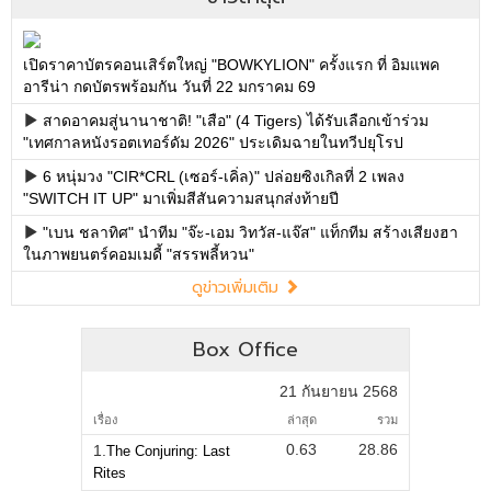
เปิดราคาบัตรคอนเสิร์ตใหญ่ "BOWKYLION" ครั้งแรก ที่ อิมแพค
อารีน่า กดบัตรพร้อมกัน วันที่ 22 มกราคม 69
สาดอาคมสู่นานาชาติ! "เสือ" (4 Tigers) ได้รับเลือกเข้าร่วม
"เทศกาลหนังรอตเทอร์ดัม 2026" ประเดิมฉายในทวีปยุโรป
6 หนุ่มวง "CIR*CRL (เซอร์-เคิ่ล)" ปล่อยซิงเกิลที่ 2 เพลง
"SWITCH IT UP" มาเพิ่มสีสันความสนุกส่งท้ายปี
"เบน ชลาทิศ" นำทีม "จ๊ะ-เอม วิทวัส-แจ๊ส" แท็กทีม สร้างเสียงฮา
ในภาพยนตร์คอมเมดี้ "สรรพลี้หวน"
ดูข่าวเพิ่มเติม
Box Office
21 กันยายน 2568
เรื่อง
ล่าสุด
รวม
0.63
28.86
1.
The Conjuring: Last
Rites