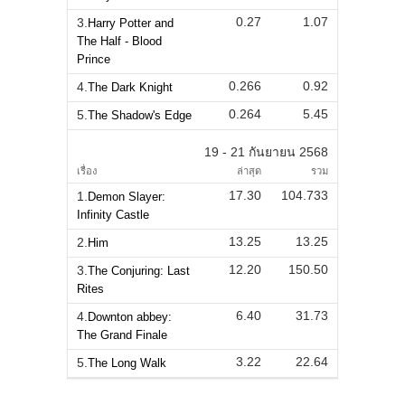
0.27
1.07
3.
Harry Potter and
The Half - Blood
Prince
0.266
0.92
4.
The Dark Knight
0.264
5.45
5.
The Shadow's Edge
19 - 21 กันยายน 2568
เรื่อง
ล่าสุด
รวม
17.30
104.733
1.
Demon Slayer:
Infinity Castle
13.25
13.25
2.
Him
12.20
150.50
3.
The Conjuring: Last
Rites
6.40
31.73
4.
Downton abbey:
The Grand Finale
3.22
22.64
5.
The Long Walk