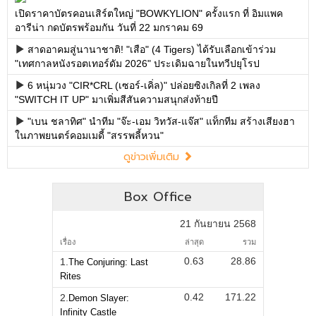
เปิดราคาบัตรคอนเสิร์ตใหญ่ "BOWKYLION" ครั้งแรก ที่ อิมแพค
อารีน่า กดบัตรพร้อมกัน วันที่ 22 มกราคม 69
สาดอาคมสู่นานาชาติ! "เสือ" (4 Tigers) ได้รับเลือกเข้าร่วม
"เทศกาลหนังรอตเทอร์ดัม 2026" ประเดิมฉายในทวีปยุโรป
6 หนุ่มวง "CIR*CRL (เซอร์-เคิ่ล)" ปล่อยซิงเกิลที่ 2 เพลง
"SWITCH IT UP" มาเพิ่มสีสันความสนุกส่งท้ายปี
"เบน ชลาทิศ" นำทีม "จ๊ะ-เอม วิทวัส-แจ๊ส" แท็กทีม สร้างเสียงฮา
ในภาพยนตร์คอมเมดี้ "สรรพลี้หวน"
ดูข่าวเพิ่มเติม
Box Office
21 กันยายน 2568
เรื่อง
ล่าสุด
รวม
0.63
28.86
1.
The Conjuring: Last
Rites
0.42
171.22
2.
Demon Slayer:
Infinity Castle