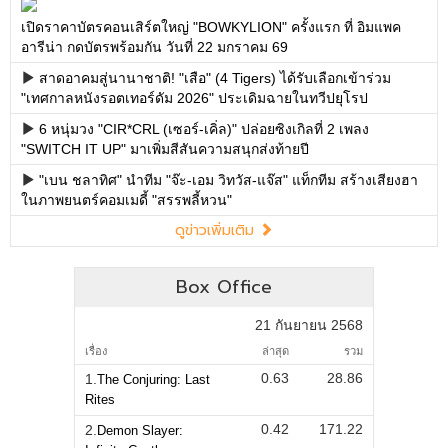
เปิดราคาบัตรคอนเสิร์ตใหญ่ "BOWKYLION" ครั้งแรก ที่ อิมแพค
อารีน่า กดบัตรพร้อมกัน วันที่ 22 มกราคม 69
สาดอาคมสู่นานาชาติ! "เสือ" (4 Tigers) ได้รับเลือกเข้าร่วม
"เทศกาลหนังรอตเทอร์ดัม 2026" ประเดิมฉายในทวีปยุโรป
6 หนุ่มวง "CIR*CRL (เซอร์-เคิ่ล)" ปล่อยซิงเกิลที่ 2 เพลง
"SWITCH IT UP" มาเพิ่มสีสันความสนุกส่งท้ายปี
"เบน ชลาทิศ" นำทีม "จ๊ะ-เอม วิทวัส-แจ๊ส" แท็กทีม สร้างเสียงฮา
ในภาพยนตร์คอมเมดี้ "สรรพลี้หวน"
ดูข่าวเพิ่มเติม
Box Office
21 กันยายน 2568
เรื่อง
ล่าสุด
รวม
0.63
28.86
1.
The Conjuring: Last
Rites
0.42
171.22
2.
Demon Slayer: