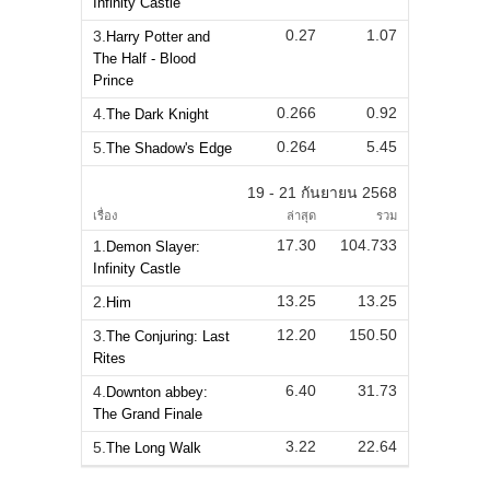
Infinity Castle
0.27
1.07
3.
Harry Potter and
The Half - Blood
Prince
0.266
0.92
4.
The Dark Knight
0.264
5.45
5.
The Shadow's Edge
19 - 21 กันยายน 2568
เรื่อง
ล่าสุด
รวม
17.30
104.733
1.
Demon Slayer:
Infinity Castle
13.25
13.25
2.
Him
12.20
150.50
3.
The Conjuring: Last
Rites
6.40
31.73
4.
Downton abbey:
The Grand Finale
3.22
22.64
5.
The Long Walk