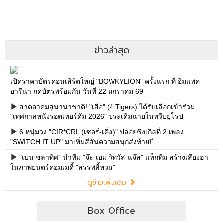
ข่าวล่าสุด
เปิดราคาบัตรคอนเสิร์ตใหญ่ "BOWKYLION" ครั้งแรก ที่ อิมแพค
อารีน่า กดบัตรพร้อมกัน วันที่ 22 มกราคม 69
สาดอาคมสู่นานาชาติ! "เสือ" (4 Tigers) ได้รับเลือกเข้าร่วม
"เทศกาลหนังรอตเทอร์ดัม 2026" ประเดิมฉายในทวีปยุโรป
6 หนุ่มวง "CIR*CRL (เซอร์-เคิ่ล)" ปล่อยซิงเกิลที่ 2 เพลง
"SWITCH IT UP" มาเพิ่มสีสันความสนุกส่งท้ายปี
"เบน ชลาทิศ" นำทีม "จ๊ะ-เอม วิทวัส-แจ๊ส" แท็กทีม สร้างเสียงฮา
ในภาพยนตร์คอมเมดี้ "สรรพลี้หวน"
ดูข่าวเพิ่มเติม
Box Office