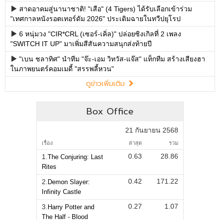
สาดอาคมสู่นานาชาติ! "เสือ" (4 Tigers) ได้รับเลือกเข้าร่วม
"เทศกาลหนังรอตเทอร์ดัม 2026" ประเดิมฉายในทวีปยุโรป
6 หนุ่มวง "CIR*CRL (เซอร์-เคิ่ล)" ปล่อยซิงเกิลที่ 2 เพลง
"SWITCH IT UP" มาเพิ่มสีสันความสนุกส่งท้ายปี
"เบน ชลาทิศ" นำทีม "จ๊ะ-เอม วิทวัส-แจ๊ส" แท็กทีม สร้างเสียงฮา
ในภาพยนตร์คอมเมดี้ "สรรพลี้หวน"
ดูข่าวเพิ่มเติม
Box Office
21 กันยายน 2568
เรื่อง
ล่าสุด
รวม
0.63
28.86
1.
The Conjuring: Last
Rites
0.42
171.22
2.
Demon Slayer:
Infinity Castle
0.27
1.07
3.
Harry Potter and
The Half - Blood