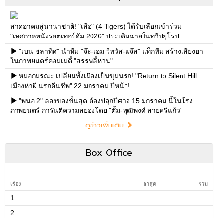
สาดอาคมสู่นานาชาติ! "เสือ" (4 Tigers) ได้รับเลือกเข้าร่วม
"เทศกาลหนังรอตเทอร์ดัม 2026" ประเดิมฉายในทวีปยุโรป
"เบน ชลาทิศ" นำทีม "จ๊ะ-เอม วิทวัส-แจ๊ส" แท็กทีม สร้างเสียงฮา
ในภาพยนตร์คอมเมดี้ "สรรพลี้หวน"
หมอกมรณะ เปลี่ยนทั้งเมืองเป็นขุมนรก! "Return to Silent Hill
เมืองห่าผี นรกคืนชีพ" 22 มกราคม ปีหน้า!
"พนอ 2" ลองของขั้นสุด ต้องปลุกปีศาจ 15 มกราคม นี้ในโรง
ภาพยนตร์ การันตีความสยองโดย "ตั้ม-พุฒิพงศ์ สายศรีแก้ว"
ดูข่าวเพิ่มเติม
Box Office
เรื่อง
ล่าสุด
รวม
1.
2.