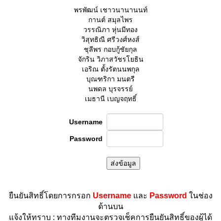
พรพัฒน์ เชาวนานานนท์
กานต์ สมุลไพร
วรรณิภา หุ่นมีทอง
วิสุทธิณี ศรีวงศ์หงส์
ชุลีพร กอบกู้ชัยกุล
จักริน วิภาสวัชรโยธิน
เอริณ ตั้งรัตนนพกุล
บุณฑริกา มนตรี
นพดล บุรจรรย์
เมธานี เบญจฤทธิ์
Username
Password
ยืนยันสิทธิ์โดยการกรอก
Username
และ
Password
ในช่อง
ด้านบน
แจ้งให้ทราบ : ทางทีมงานจะตรวจเช็คการยืนยันสิทธิ์ของผู้ได้