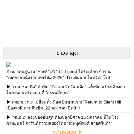
ข่าวล่าสุด
สาดอาคมสู่นานาชาติ! "เสือ" (4 Tigers) ได้รับเลือกเข้าร่วม
"เทศกาลหนังรอตเทอร์ดัม 2026" ประเดิมฉายในทวีปยุโรป
"เบน ชลาทิศ" นำทีม "จ๊ะ-เอม วิทวัส-แจ๊ส" แท็กทีม สร้างเสียงฮา
ในภาพยนตร์คอมเมดี้ "สรรพลี้หวน"
หมอกมรณะ เปลี่ยนทั้งเมืองเป็นขุมนรก! "Return to Silent Hill
เมืองห่าผี นรกคืนชีพ" 22 มกราคม ปีหน้า!
"พนอ 2" ลองของขั้นสุด ต้องปลุกปีศาจ 15 มกราคม นี้ในโรง
ภาพยนตร์ การันตีความสยองโดย "ตั้ม-พุฒิพงศ์ สายศรีแก้ว"
ดูข่าวเพิ่มเติม