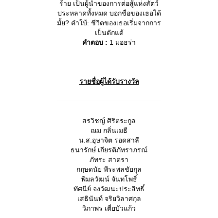
ร้าย เป็นผู้นำของการต่อสู้แห่งสัตว์
ประหลาดทั้งหมด บอกชื่อของเธอได้
มั้ย? คำใบ้: ชีวิตของเธอเริ่มจากการ
เป็นดักแด้
คำตอบ :
1 มอธร่า
รายชื่อผู้ได้รับรางวัล
สรวิชญ์ ศิริตระกูล
ณม กลิ่นเมธี
น.ส.อุษาจิต รอดสาลี
ธนารักษ์ เกียรติภัทราภรณ์
ภัทระ สาตรา
กฤษดนัย พีระพลชัยกุล
พิมลวัฒน์ จันทโพธิ์
ทัศนีย์ จงวัฒนะประสิทธิ์
เสธินันท์ จริยวิลาศกุล
วิภาพร เตี่ยบัวแก้ว