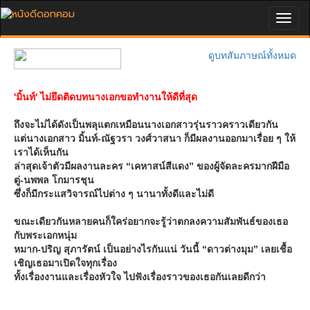
Togg
navig
ดูบทสัมภาษณ์ทั้งหมด
'มิ้นท์' ไม่ยึดติดบทนางเอกขอทำงานให้ดีที่สุด
ถึงจะไม่ได้ดังเป็นพลุแตกเหมือนนางเอกสาวรุ่นราวคราวเดียวกัน
แต่นางเอกสาว มิ้นท์-ณัฐวรา วงศ์วาสนา ก็มีผลงานออกมาเรื่อย ๆ ให้
เราได้เห็นกัน
ล่าสุดเจ้าตัวมีผลงานละคร “เคหาสน์สีแดง” ของผู้จัดละครมากฝีมือ
ตู่-นพพล โกมารชุน
ซึ่งก็มีกระแสวิจารณ์ไปต่าง ๆ นานาทั้งดีและไม่ดี
ขณะเดียวกันหลายคนก็ใคร่อยากจะรู้ว่าตกลงความสัมพันธ์ของเธอ
กับพระเอกหนุ่ม
หมาก-ปริญ สุภารัตน์ เป็นอย่างไรกันแน่ วันนี้ “ดาวต่างมุม” เลยเชื้อ
เชิญเธอมาเปิดใจทุกเรื่อง
ทั้งเรื่องงานและเรื่องหัวใจ ไปฟังเรื่องราวของเธอกันเลยดีกว่า