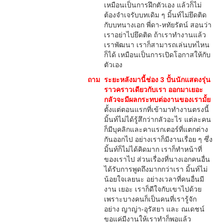
เหมือนเป็นการฝึกตัวเอง แล้วก็ไม่
ต้องจำเจรับบทเดิม ๆ มิ้นท์ไม่ยึดติด
กับบทนางเอก พี่ดา-หทัยรัตน์ สอนว่า
เราอย่าไปยึดติด ถ้าเราทำงานแล้ว
เราพัฒนา เราก็สามารถเล่นบทไหน
ก็ได้ เหมือนเป็นการเปิดโอกาสให้กับ
ตัวเอง
ถาม
ระยะหลังมานี้ช่อง 3 ปั้นนักแสดงรุ่น
ราวคราวเดียวกับเรา ออกมาเยอะ
กลัวจะมีผลกระทบต่องานของเรามั้ย
ตั้งแต่ตอนแรกที่เข้ามาทำงานตรงนี้
มิ้นท์ไม่ได้รู้สึกว่ากลัวอะไร แต่ละคน
ก็มีบุคลิกและคาแรกเตอร์ที่แตกต่าง
กันออกไป อย่างเราก็มีงานเรื่อย ๆ ซึ่ง
มิ้นท์ก็ไม่ได้คิดมาก เราก็ทำหน้าที่
ของเราไป ส่วนเรื่องที่นางเอกคนอื่น
ได้รับการพูดถึงมากกว่าเรา มิ้นท์ไม่
น้อยใจเลยนะ อย่างเวลาที่คนอื่นมี
งาน เยอะ เราก็ดีใจกับเขาไปด้วย
เพราะบางคนก็เป็นคนที่เรารู้จัก
อย่าง ญาญ่า-อุรัสยา และ ณเดชน์
ขอแค่มีงานให้เราทำก็พอแล้ว