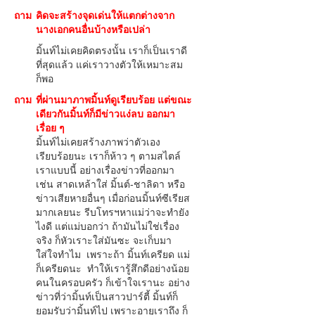
ถาม
คิดจะสร้างจุดเด่นให้แตกต่างจาก
นางเอกคนอื่นบ้างหรือเปล่า
มิ้นท์ไม่เคยคิดตรงนั้น เราก็เป็นเราดี
ที่สุดแล้ว แค่เราวางตัวให้เหมาะสม
ก็พอ
ถาม
ที่ผ่านมาภาพมิ้นท์ดูเรียบร้อย แต่ขณะ
เดียวกันมิ้นท์ก็มีข่าวแง่ลบ ออกมา
เรื่อย ๆ
มิ้นท์ไม่เคยสร้างภาพว่าตัวเอง
เรียบร้อยนะ เราก็ห้าว ๆ ตามสไตล์
เราแบบนี้ อย่างเรื่องข่าวที่ออกมา
เช่น สาดเหล้าใส่ มิ้นต์-ชาลิดา หรือ
ข่าวเสียหายอื่นๆ เมื่อก่อนมิ้นท์ซีเรียส
มากเลยนะ รีบโทรฯหาแม่ว่าจะทำยัง
ไงดี แต่แม่บอกว่า ถ้ามันไม่ใช่เรื่อง
จริง ก็หัวเราะใส่มันซะ จะเก็บมา
ใส่ใจทำไม เพราะถ้า มิ้นท์เครียด แม่
ก็เครียดนะ ทำให้เรารู้สึกดีอย่างน้อย
คนในครอบครัว ก็เข้าใจเรานะ อย่าง
ข่าวที่ว่ามิ้นท์เป็นสาวปาร์ตี้ มิ้นท์ก็
ยอมรับว่ามิ้นท์ไป เพราะอายุเราถึง ก็