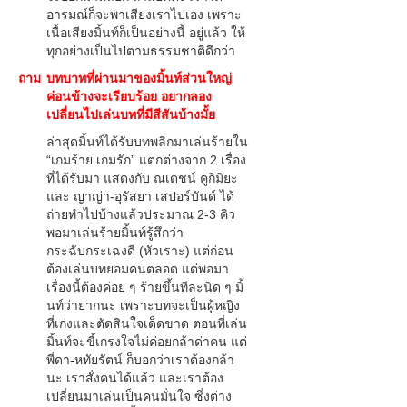
อารมณ์ก็จะพาเสียงเราไปเอง เพราะ
เนื้อเสียงมิ้นท์ก็เป็นอย่างนี้ อยู่แล้ว ให้
ทุกอย่างเป็นไปตามธรรมชาติดีกว่า
ถาม
บทบาทที่ผ่านมาของมิ้นท์ส่วนใหญ่
ค่อนข้างจะเรียบร้อย อยากลอง
เปลี่ยนไปเล่นบทที่มีสีสันบ้างมั้ย
ล่าสุดมิ้นท์ได้รับบทพลิกมาเล่นร้ายใน
“เกมร้าย เกมรัก” แตกต่างจาก 2 เรื่อง
ที่ได้รับมา แสดงกับ ณเดชน์ คูกิมิยะ
และ ญาญ่า-อุรัสยา เสปอร์บันด์ ได้
ถ่ายทำไปบ้างแล้วประมาณ 2-3 คิว
พอมาเล่นร้ายมิ้นท์รู้สึกว่า
กระฉับกระเฉงดี (หัวเราะ) แต่ก่อน
ต้องเล่นบทยอมคนตลอด แต่พอมา
เรื่องนี้ต้องค่อย ๆ ร้ายขึ้นทีละนิด ๆ มิ้
นท์ว่ายากนะ เพราะบทจะเป็นผู้หญิง
ที่เก่งและตัดสินใจเด็ดขาด ตอนที่เล่น
มิ้นท์จะขี้เกรงใจไม่ค่อยกล้าด่าคน แต่
พี่ดา-หทัยรัตน์ ก็บอกว่าเราต้องกล้า
นะ เราสั่งคนได้แล้ว และเราต้อง
เปลี่ยนมาเล่นเป็นคนมั่นใจ ซึ่งต่าง