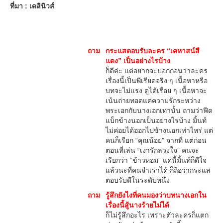
ที่มา : เดลินิวส์
ถาม
กระแสตอบรับละคร “เคหาสน์สี
แดง” เป็นอย่างไรบ้าง
ก็ดีค่ะ แต่อยากจะบอกก่อนว่าละคร
เรื่องนี้เป็นพีเรียดจริง ๆ เนื้อหาหรือ
บทจะไม่แรง ดูได้เรื่อย ๆ เนื้อหาจะ
เน้นถ่ายทอดแค่ความรักระหว่าง
พระเอกกับนางเอกเท่านั้น ถามว่าฟีด
แบ็กข้างนอกเป็นอย่างไรบ้าง มิ้นท์
ไม่ค่อยได้ออกไปข้างนอกเท่าไหร่ แต่
คนก็เรียก “คุณน้อย” จากที่ แต่ก่อน
ตอนที่เล่น “เงารักลวงใจ” คนจะ
เรียกว่า “ข้าวหอม” แค่นี้มิ้นท์ก็ดีใจ
แล้วนะที่คนจำเราได้ ก็ถือว่ากระแส
ตอบรับดีในระดับหนึ่ง
ถาม
รู้สึกยังไงที่คนมองว่าบทนางเอกใน
เรื่องนี้สู้นางร้ายไม่ได้
ก็ไม่รู้สึกอะไร เพราะตัวละครก็แตก