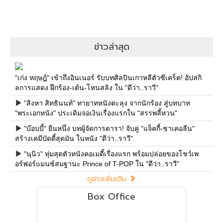
ข่าวล่าสุด
"เก่ง หฤษฎ์" เข้าถึงอินเนอร์ รับบทศิลปินเกาหลีตัวซีเคร็ต! อัปสกิ
ลการแสดง ฝึกร้อง-เต้น-โหนสลิง ใน "ดีว่า..ราวี"
"สิงหา สิทธินนท์" ทายาทหนังตะลุง จากนักร้อง สู่บทบาท
"พระเอกหนัง" ประเดิมจอเงินเรื่องแรกใน "สรรพลี้หวน"
"บ๊อบบี้" ยืนหนึ่ง บทผู้จัดการดารา! จับคู่ "แจ็คกี้-ชาเคอลีน"
สร้างเคมีบัดดี้สุดมัน ในหนัง "ดีว่า..ราวี"
"นุนิว" ทุ่มสุดตัวหนังคอเมดี้เรื่องแรก พร้อมปล่อยของโชว์เพ
อร์ฟอร์แมนซ์สมฐานะ Prince of T-POP ใน "ดีว่า..ราวี"
ดูข่าวเพิ่มเติม
Box Office