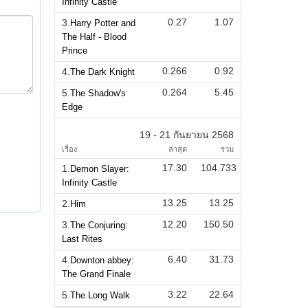
Infinity Castle
0.27
1.07
3.
Harry Potter and
The Half - Blood
Prince
0.266
0.92
4.
The Dark Knight
0.264
5.45
5.
The Shadow's
Edge
19 - 21 กันยายน 2568
เรื่อง
ล่าสุด
รวม
17.30
104.733
1.
Demon Slayer:
Infinity Castle
13.25
13.25
2.
Him
12.20
150.50
3.
The Conjuring:
Last Rites
6.40
31.73
4.
Downton abbey:
The Grand Finale
3.22
22.64
5.
The Long Walk