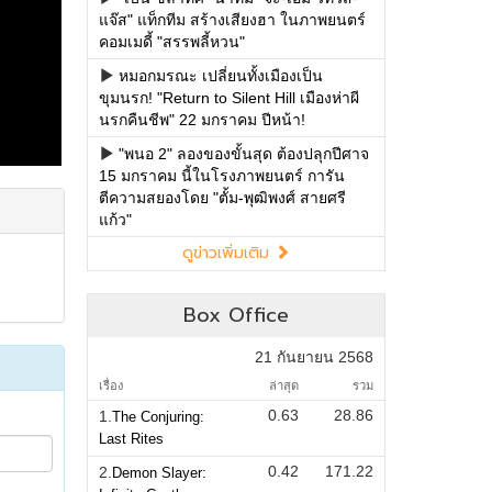
แจ๊ส" แท็กทีม สร้างเสียงฮา ในภาพยนตร์
คอมเมดี้ "สรรพลี้หวน"
หมอกมรณะ เปลี่ยนทั้งเมืองเป็น
ขุมนรก! "Return to Silent Hill เมืองห่าผี
นรกคืนชีพ" 22 มกราคม ปีหน้า!
"พนอ 2" ลองของขั้นสุด ต้องปลุกปีศาจ
15 มกราคม นี้ในโรงภาพยนตร์ การัน
ตีความสยองโดย "ตั้ม-พุฒิพงศ์ สายศรี
แก้ว"
ดูข่าวเพิ่มเติม
Box Office
21 กันยายน 2568
เรื่อง
ล่าสุด
รวม
0.63
28.86
1.
The Conjuring:
Last Rites
0.42
171.22
2.
Demon Slayer: