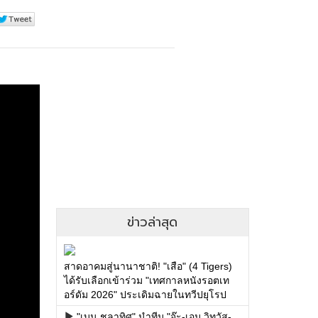
ข่าวล่าสุด
สาดอาคมสู่นานาชาติ! "เสือ" (4 Tigers)
ได้รับเลือกเข้าร่วม "เทศกาลหนังรอตเท
อร์ดัม 2026" ประเดิมฉายในทวีปยุโรป
"เบน ชลาทิศ" นำทีม "จ๊ะ-เอม วิทวัส-