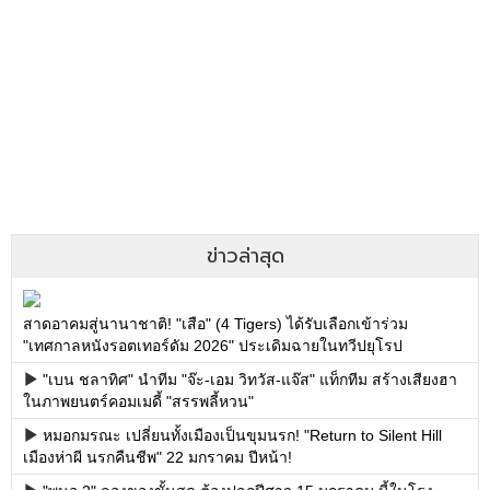
ข่าวล่าสุด
สาดอาคมสู่นานาชาติ! "เสือ" (4 Tigers) ได้รับเลือกเข้าร่วม
"เทศกาลหนังรอตเทอร์ดัม 2026" ประเดิมฉายในทวีปยุโรป
"เบน ชลาทิศ" นำทีม "จ๊ะ-เอม วิทวัส-แจ๊ส" แท็กทีม สร้างเสียงฮา
ในภาพยนตร์คอมเมดี้ "สรรพลี้หวน"
หมอกมรณะ เปลี่ยนทั้งเมืองเป็นขุมนรก! "Return to Silent Hill
เมืองห่าผี นรกคืนชีพ" 22 มกราคม ปีหน้า!