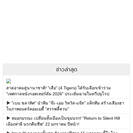
ข่าวล่าสุด
สาดอาคมสู่นานาชาติ! "เสือ" (4 Tigers) ได้รับเลือกเข้าร่วม
"เทศกาลหนังรอตเทอร์ดัม 2026" ประเดิมฉายในทวีปยุโรป
"เบน ชลาทิศ" นำทีม "จ๊ะ-เอม วิทวัส-แจ๊ส" แท็กทีม สร้างเสียงฮา
ในภาพยนตร์คอมเมดี้ "สรรพลี้หวน"
หมอกมรณะ เปลี่ยนทั้งเมืองเป็นขุมนรก! "Return to Silent Hill
เมืองห่าผี นรกคืนชีพ" 22 มกราคม ปีหน้า!