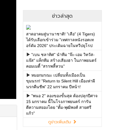
ข่าวล่าสุด
สาดอาคมสู่นานาชาติ! "เสือ" (4 Tigers)
ได้รับเลือกเข้าร่วม "เทศกาลหนังรอตเท
อร์ดัม 2026" ประเดิมฉายในทวีปยุโรป
"เบน ชลาทิศ" นำทีม "จ๊ะ-เอม วิทวัส-
แจ๊ส" แท็กทีม สร้างเสียงฮา ในภาพยนตร์
คอมเมดี้ "สรรพลี้หวน"
หมอกมรณะ เปลี่ยนทั้งเมืองเป็น
ขุมนรก! "Return to Silent Hill เมืองห่าผี
นรกคืนชีพ" 22 มกราคม ปีหน้า!
"พนอ 2" ลองของขั้นสุด ต้องปลุกปีศาจ
15 มกราคม นี้ในโรงภาพยนตร์ การัน
ตีความสยองโดย "ตั้ม-พุฒิพงศ์ สายศรี
แก้ว"
ดูข่าวเพิ่มเติม