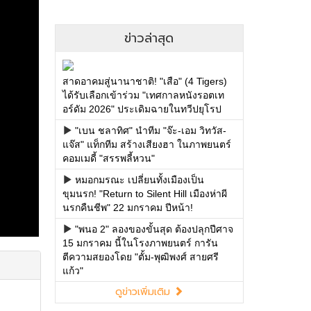
ข่าวล่าสุด
สาดอาคมสู่นานาชาติ! "เสือ" (4 Tigers)
ได้รับเลือกเข้าร่วม "เทศกาลหนังรอตเท
อร์ดัม 2026" ประเดิมฉายในทวีปยุโรป
"เบน ชลาทิศ" นำทีม "จ๊ะ-เอม วิทวัส-
แจ๊ส" แท็กทีม สร้างเสียงฮา ในภาพยนตร์
คอมเมดี้ "สรรพลี้หวน"
หมอกมรณะ เปลี่ยนทั้งเมืองเป็น
ขุมนรก! "Return to Silent Hill เมืองห่าผี
นรกคืนชีพ" 22 มกราคม ปีหน้า!
"พนอ 2" ลองของขั้นสุด ต้องปลุกปีศาจ
15 มกราคม นี้ในโรงภาพยนตร์ การัน
ตีความสยองโดย "ตั้ม-พุฒิพงศ์ สายศรี
แก้ว"
ดูข่าวเพิ่มเติม