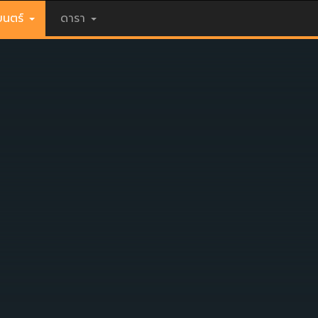
นตร์
ดารา