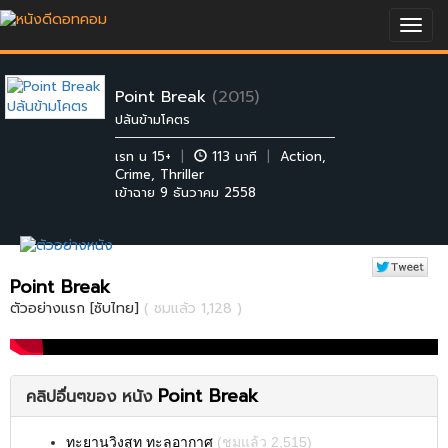
Togg
navig
Point Break
(2015)
ปล้นข้ามโคตร
เรท น 15+
|
113 นาที
|
Action
,
Crime
,
Thriller
เข้าฉาย 9 ธันวาคม 2558
Point Break
ตัวอย่างแรก [ซับไทย]
( ชมแล้ว 1,128 )
Point Break
คลิปอื่นๆของ หนัง
ทะยานวิงสูท ทะลุอากาศ
(ชมแล้ว 2,515)