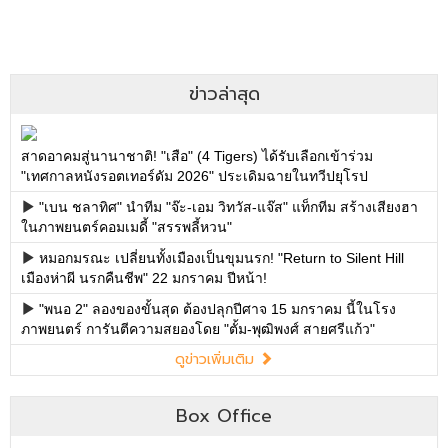
ข่าวล่าสุด
สาดอาคมสู่นานาชาติ! "เสือ" (4 Tigers) ได้รับเลือกเข้าร่วม
"เทศกาลหนังรอตเทอร์ดัม 2026" ประเดิมฉายในทวีปยุโรป
"เบน ชลาทิศ" นำทีม "จ๊ะ-เอม วิทวัส-แจ๊ส" แท็กทีม สร้างเสียงฮา
ในภาพยนตร์คอมเมดี้ "สรรพลี้หวน"
หมอกมรณะ เปลี่ยนทั้งเมืองเป็นขุมนรก! "Return to Silent Hill
เมืองห่าผี นรกคืนชีพ" 22 มกราคม ปีหน้า!
"พนอ 2" ลองของขั้นสุด ต้องปลุกปีศาจ 15 มกราคม นี้ในโรง
ภาพยนตร์ การันตีความสยองโดย "ตั้ม-พุฒิพงศ์ สายศรีแก้ว"
ดูข่าวเพิ่มเติม
Box Office