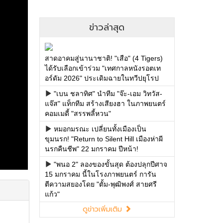
ข่าวล่าสุด
สาดอาคมสู่นานาชาติ! "เสือ" (4 Tigers)
ได้รับเลือกเข้าร่วม "เทศกาลหนังรอตเท
อร์ดัม 2026" ประเดิมฉายในทวีปยุโรป
"เบน ชลาทิศ" นำทีม "จ๊ะ-เอม วิทวัส-
แจ๊ส" แท็กทีม สร้างเสียงฮา ในภาพยนตร์
คอมเมดี้ "สรรพลี้หวน"
หมอกมรณะ เปลี่ยนทั้งเมืองเป็น
ขุมนรก! "Return to Silent Hill เมืองห่าผี
นรกคืนชีพ" 22 มกราคม ปีหน้า!
"พนอ 2" ลองของขั้นสุด ต้องปลุกปีศาจ
15 มกราคม นี้ในโรงภาพยนตร์ การัน
ตีความสยองโดย "ตั้ม-พุฒิพงศ์ สายศรี
แก้ว"
ดูข่าวเพิ่มเติม