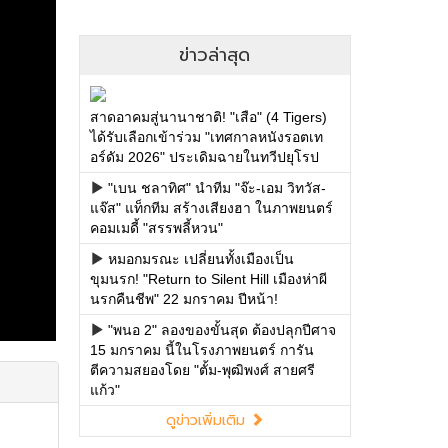
ข่าวล่าสุด
สาดอาคมสู่นานาชาติ! "เสือ" (4 Tigers)
ได้รับเลือกเข้าร่วม "เทศกาลหนังรอตเท
อร์ดัม 2026" ประเดิมฉายในทวีปยุโรป
"เบน ชลาทิศ" นำทีม "จ๊ะ-เอม วิทวัส-
แจ๊ส" แท็กทีม สร้างเสียงฮา ในภาพยนตร์
คอมเมดี้ "สรรพลี้หวน"
หมอกมรณะ เปลี่ยนทั้งเมืองเป็น
ขุมนรก! "Return to Silent Hill เมืองห่าผี
นรกคืนชีพ" 22 มกราคม ปีหน้า!
"พนอ 2" ลองของขั้นสุด ต้องปลุกปีศาจ
15 มกราคม นี้ในโรงภาพยนตร์ การัน
ตีความสยองโดย "ตั้ม-พุฒิพงศ์ สายศรี
แก้ว"
ดูข่าวเพิ่มเติม