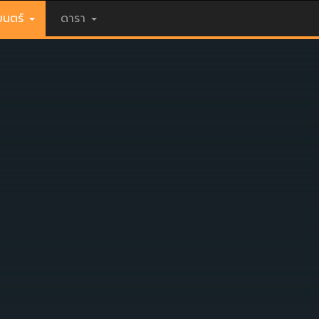
นตร์
ดารา