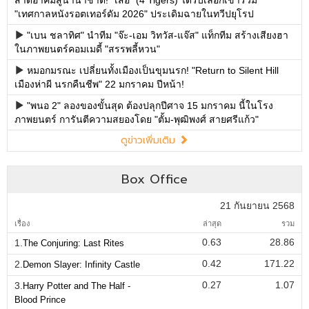
สาดอาคมสู่นานาชาติ! "เสือ" (4 Tigers) ได้รับเลือกเข้าร่วม
"เทศกาลหนังรอตเทอร์ดัม 2026" ประเดิมฉายในทวีปยุโรป
"เบน ชลาทิศ" นำทีม "จ๊ะ-เอม วิทวัส-แจ๊ส" แท็กทีม สร้างเสียงฮา
ในภาพยนตร์คอมเมดี้ "สรรพลี้หวน"
หมอกมรณะ เปลี่ยนทั้งเมืองเป็นขุมนรก! "Return to Silent Hill
เมืองห่าผี นรกคืนชีพ" 22 มกราคม ปีหน้า!
"พนอ 2" ลองของขั้นสุด ต้องปลุกปีศาจ 15 มกราคม นี้ในโรง
ภาพยนตร์ การันตีความสยองโดย "ตั้ม-พุฒิพงศ์ สายศรีแก้ว"
ดูข่าวเพิ่มเติม
Box Office
21 กันยายน 2568
เรื่อง
ล่าสุด
รวม
0.63
28.86
1.
The Conjuring: Last Rites
0.42
171.22
2.
Demon Slayer: Infinity Castle
0.27
1.07
3.
Harry Potter and The Half -
Blood Prince