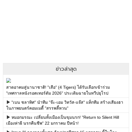
ข่าวล่าสุด
สาดอาคมสู่นานาชาติ! "เสือ" (4 Tigers) ได้รับเลือกเข้าร่วม
"เทศกาลหนังรอตเทอร์ดัม 2026" ประเดิมฉายในทวีปยุโรป
"เบน ชลาทิศ" นำทีม "จ๊ะ-เอม วิทวัส-แจ๊ส" แท็กทีม สร้างเสียงฮา
ในภาพยนตร์คอมเมดี้ "สรรพลี้หวน"
หมอกมรณะ เปลี่ยนทั้งเมืองเป็นขุมนรก! "Return to Silent Hill
เมืองห่าผี นรกคืนชีพ" 22 มกราคม ปีหน้า!