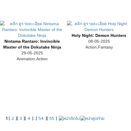
Holy Night: Demon Hunters
Nintama Rantaro: Invincible
08-05-2025
Master of the Dokutake Ninja
Action,Fantasy
29-05-2025
Animation,Action
1
[
2
][
3
][
4
]...[
54
][
55
]