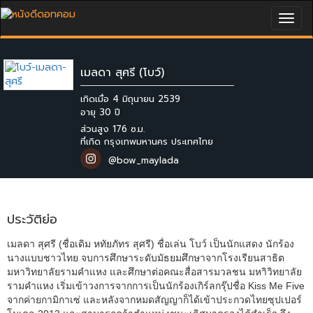
Togg
navig
เมลดา สุศรี (โบว์)
เกิดเมื่อ 4 มิถุนายน 2539
ส่วนสูง 176 ซ.ม.
ที่เกิด กรุงเทพมหานคร ประเทศไทย
@bow_maylada
ประวัติย่อ
เมลดา สุศรี (ชื่อเดิม หทัยภัทร สุศรี) ชื่อเล่น โบว์ เป็นนักแสดง นักร้อง
นางแบบชาวไทย จบการศึกษาระดับมัธยมศึกษาจากโรงเรียนสาธิต
มหาวิทยาลัยรามคำแหง และศึกษาต่อคณะสื่อสารมวลชน มหาิวิทยาลัย
รามคำแหง เริ่มเข้าวงการจากการเป็นนักร้องเกิร์ลกรุ๊ปชื่อ Kiss Me Five
จากค่ายกามิกาเซ่ และหลังจากหมดสัญญาก็ได้เข้าประกวดไทยซุปเปอร์