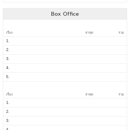
Box Office
เรื่อง
ล่าสุด
รวม
1.
2.
3.
4.
5.
เรื่อง
ล่าสุด
รวม
1.
2.
3.
4.