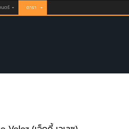
นตร์
ดารา
e Velez (เอ็ดดี้ เวเลซ)