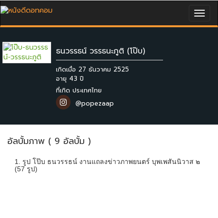
Togg
navig
ธนวรรธน์ วรรธนะภูติ (โป๊บ)
เกิดเมื่อ 27 ธันวาคม 2525
ที่เกิด ประเทศไทย
@popezaap
อัลบั้มภาพ ( 9 อัลบั้ม )
1. รูป โป๊บ ธนวรรธน์ งานแถลงข่าวภาพยนตร์ บุพเพสันนิวาส ๒
(57 รูป)