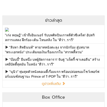
ข่าวล่าสุด
"เก่ง หฤษฎ์" เข้าถึงอินเนอร์ รับบทศิลปินเกาหลีตัวซีเคร็ต! อัปสกิ
ลการแสดง ฝึกร้อง-เต้น-โหนสลิง ใน "ดีว่า..ราวี"
"สิงหา สิทธินนท์" ทายาทหนังตะลุง จากนักร้อง สู่บทบาท
"พระเอกหนัง" ประเดิมจอเงินเรื่องแรกใน "สรรพลี้หวน"
"บ๊อบบี้" ยืนหนึ่ง บทผู้จัดการดารา! จับคู่ "แจ็คกี้-ชาเคอลีน" สร้าง
เคมีบัดดี้สุดมัน ในหนัง "ดีว่า..ราวี"
"นุนิว" ทุ่มสุดตัวหนังคอเมดี้เรื่องแรก พร้อมปล่อยของโชว์เพอร์ฟ
อร์แมนซ์สมฐานะ Prince of T-POP ใน "ดีว่า..ราวี"
ดูข่าวเพิ่มเติม
Box Office