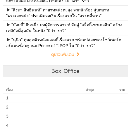
ลการแสดง ฝึกร้อง-เต้น-โหนสลิง ใน "ดีว่า..ราวี"
"สิงหา สิทธินนท์" ทายาทหนังตะลุง จากนักร้อง สู่บทบาท
"พระเอกหนัง" ประเดิมจอเงินเรื่องแรกใน "สรรพลี้หวน"
"บ๊อบบี้" ยืนหนึ่ง บทผู้จัดการดารา! จับคู่ "แจ็คกี้-ชาเคอลีน" สร้าง
เคมีบัดดี้สุดมัน ในหนัง "ดีว่า..ราวี"
"นุนิว" ทุ่มสุดตัวหนังคอเมดี้เรื่องแรก พร้อมปล่อยของโชว์เพอร์ฟ
อร์แมนซ์สมฐานะ Prince of T-POP ใน "ดีว่า..ราวี"
ดูข่าวเพิ่มเติม
Box Office
เรื่อง
ล่าสุด
รวม
1.
2.
3.
4.