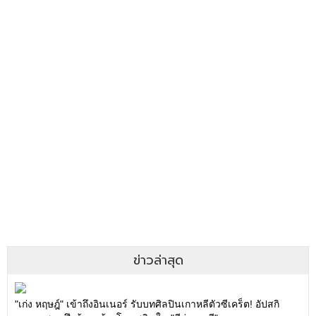
ข่าวล่าสุด
"เก่ง หฤษฎ์" เข้าถึงอินเนอร์ รับบทศิลปินเกาหลีตัวซีเคร็ต! อัปสกิ