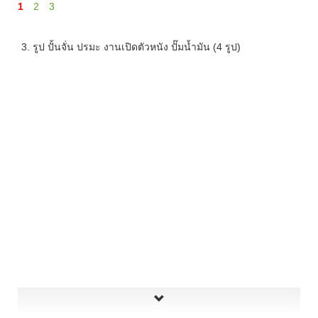
1
2
3
3. รูป ปั้นจั่น ปรมะ งานเปิดตัวหนัง ปั๊มน้ำมัน (4 รูป)