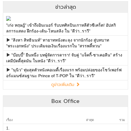
ข่าวล่าสุด
"เก่ง หฤษฎ์" เข้าถึงอินเนอร์ รับบทศิลปินเกาหลีตัวซีเคร็ต! อัปสกิ
ลการแสดง ฝึกร้อง-เต้น-โหนสลิง ใน "ดีว่า..ราวี"
"สิงหา สิทธินนท์" ทายาทหนังตะลุง จากนักร้อง สู่บทบาท
"พระเอกหนัง" ประเดิมจอเงินเรื่องแรกใน "สรรพลี้หวน"
"บ๊อบบี้" ยืนหนึ่ง บทผู้จัดการดารา! จับคู่ "แจ็คกี้-ชาเคอลีน" สร้าง
เคมีบัดดี้สุดมัน ในหนัง "ดีว่า..ราวี"
"นุนิว" ทุ่มสุดตัวหนังคอเมดี้เรื่องแรก พร้อมปล่อยของโชว์เพอร์ฟ
อร์แมนซ์สมฐานะ Prince of T-POP ใน "ดีว่า..ราวี"
ดูข่าวเพิ่มเติม
Box Office
เรื่อง
ล่าสุด
รวม
1.