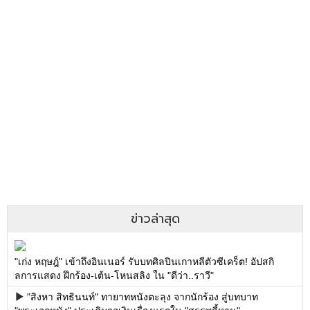
ข่าวล่าสุด
"เก่ง หฤษฎ์" เข้าถึงอินเนอร์ รับบทศิลปินเกาหลีตัวซีเคร็ต! อัปสกิ
ลการแสดง ฝึกร้อง-เต้น-โหนสลิง ใน "ดีว่า..ราวี"
"สิงหา สิทธินนท์" ทายาทหนังตะลุง จากนักร้อง สู่บทบาท