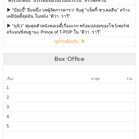
"พระเอกหนัง" ประเดิมจอเงินเรื่องแรกใน "สรรพลี้หวน"
"บ๊อบบี้" ยืนหนึ่ง บทผู้จัดการดารา! จับคู่ "แจ็คกี้-ชาเคอลีน" สร้าง
เคมีบัดดี้สุดมัน ในหนัง "ดีว่า..ราวี"
"นุนิว" ทุ่มสุดตัวหนังคอเมดี้เรื่องแรก พร้อมปล่อยของโชว์เพอร์ฟ
อร์แมนซ์สมฐานะ Prince of T-POP ใน "ดีว่า..ราวี"
ดูข่าวเพิ่มเติม
Box Office
เรื่อง
ล่าสุด
รวม
1.
2.
3.
4.
5.