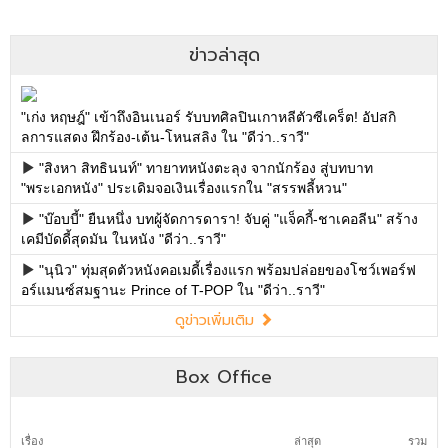
ข่าวล่าสุด
"เก่ง หฤษฎ์" เข้าถึงอินเนอร์ รับบทศิลปินเกาหลีตัวซีเคร็ต! อัปสกิ
ลการแสดง ฝึกร้อง-เต้น-โหนสลิง ใน "ดีว่า..ราวี"
"สิงหา สิทธินนท์" ทายาทหนังตะลุง จากนักร้อง สู่บทบาท
"พระเอกหนัง" ประเดิมจอเงินเรื่องแรกใน "สรรพลี้หวน"
"บ๊อบบี้" ยืนหนึ่ง บทผู้จัดการดารา! จับคู่ "แจ็คกี้-ชาเคอลีน" สร้าง
เคมีบัดดี้สุดมัน ในหนัง "ดีว่า..ราวี"
"นุนิว" ทุ่มสุดตัวหนังคอเมดี้เรื่องแรก พร้อมปล่อยของโชว์เพอร์ฟ
อร์แมนซ์สมฐานะ Prince of T-POP ใน "ดีว่า..ราวี"
ดูข่าวเพิ่มเติม
Box Office
เรื่อง
ล่าสุด
รวม