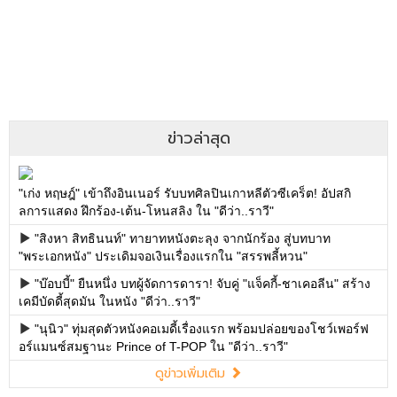
ข่าวล่าสุด
"เก่ง หฤษฎ์" เข้าถึงอินเนอร์ รับบทศิลปินเกาหลีตัวซีเคร็ต! อัปสกิ
ลการแสดง ฝึกร้อง-เต้น-โหนสลิง ใน "ดีว่า..ราวี"
"สิงหา สิทธินนท์" ทายาทหนังตะลุง จากนักร้อง สู่บทบาท
"พระเอกหนัง" ประเดิมจอเงินเรื่องแรกใน "สรรพลี้หวน"
"บ๊อบบี้" ยืนหนึ่ง บทผู้จัดการดารา! จับคู่ "แจ็คกี้-ชาเคอลีน" สร้าง
เคมีบัดดี้สุดมัน ในหนัง "ดีว่า..ราวี"
"นุนิว" ทุ่มสุดตัวหนังคอเมดี้เรื่องแรก พร้อมปล่อยของโชว์เพอร์ฟ
อร์แมนซ์สมฐานะ Prince of T-POP ใน "ดีว่า..ราวี"
ดูข่าวเพิ่มเติม