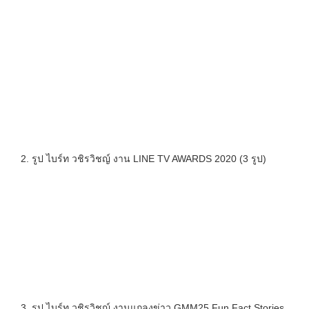
2. รูป ไบร์ท วชิรวิชญ์ งาน LINE TV AWARDS 2020 (3 รูป)
3. รูป ไบร์ท วชิรวิชญ์ งานแถลงข่าว GMM25 Fun Fact Stories