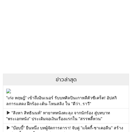
ข่าวล่าสุด
"เก่ง หฤษฎ์" เข้าถึงอินเนอร์ รับบทศิลปินเกาหลีตัวซีเคร็ต! อัปสกิ
ลการแสดง ฝึกร้อง-เต้น-โหนสลิง ใน "ดีว่า..ราวี"
"สิงหา สิทธินนท์" ทายาทหนังตะลุง จากนักร้อง สู่บทบาท
"พระเอกหนัง" ประเดิมจอเงินเรื่องแรกใน "สรรพลี้หวน"
"บ๊อบบี้" ยืนหนึ่ง บทผู้จัดการดารา! จับคู่ "แจ็คกี้-ชาเคอลีน" สร้าง