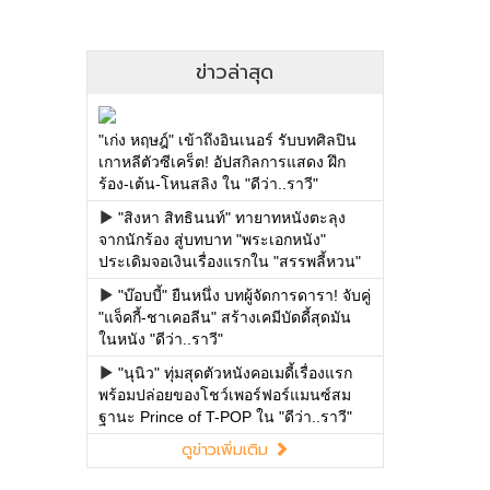
ข่าวล่าสุด
"เก่ง หฤษฎ์" เข้าถึงอินเนอร์ รับบทศิลปิน
เกาหลีตัวซีเคร็ต! อัปสกิลการแสดง ฝึก
ร้อง-เต้น-โหนสลิง ใน "ดีว่า..ราวี"
"สิงหา สิทธินนท์" ทายาทหนังตะลุง
จากนักร้อง สู่บทบาท "พระเอกหนัง"
ประเดิมจอเงินเรื่องแรกใน "สรรพลี้หวน"
"บ๊อบบี้" ยืนหนึ่ง บทผู้จัดการดารา! จับคู่
"แจ็คกี้-ชาเคอลีน" สร้างเคมีบัดดี้สุดมัน
ในหนัง "ดีว่า..ราวี"
"นุนิว" ทุ่มสุดตัวหนังคอเมดี้เรื่องแรก
พร้อมปล่อยของโชว์เพอร์ฟอร์แมนซ์สม
ฐานะ Prince of T-POP ใน "ดีว่า..ราวี"
ดูข่าวเพิ่มเติม