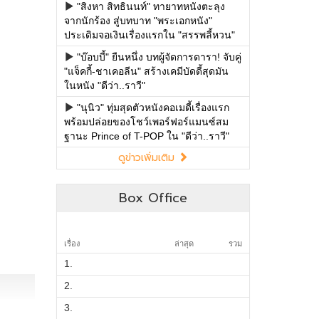
"สิงหา สิทธินนท์" ทายาทหนังตะลุง
จากนักร้อง สู่บทบาท "พระเอกหนัง"
ประเดิมจอเงินเรื่องแรกใน "สรรพลี้หวน"
"บ๊อบบี้" ยืนหนึ่ง บทผู้จัดการดารา! จับคู่
"แจ็คกี้-ชาเคอลีน" สร้างเคมีบัดดี้สุดมัน
ในหนัง "ดีว่า..ราวี"
"นุนิว" ทุ่มสุดตัวหนังคอเมดี้เรื่องแรก
พร้อมปล่อยของโชว์เพอร์ฟอร์แมนซ์สม
ฐานะ Prince of T-POP ใน "ดีว่า..ราวี"
ดูข่าวเพิ่มเติม
Box Office
เรื่อง
ล่าสุด
รวม
1.
2.
3.