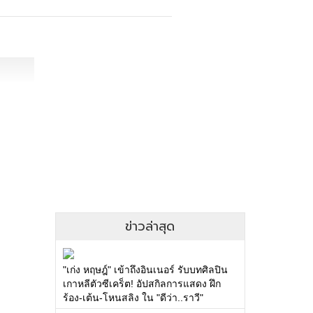
ข่าวล่าสุด
"เก่ง หฤษฎ์" เข้าถึงอินเนอร์ รับบทศิลปิน
เกาหลีตัวซีเคร็ต! อัปสกิลการแสดง ฝึก
ร้อง-เต้น-โหนสลิง ใน "ดีว่า..ราวี"