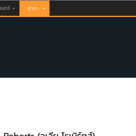
นตร์
ดารา