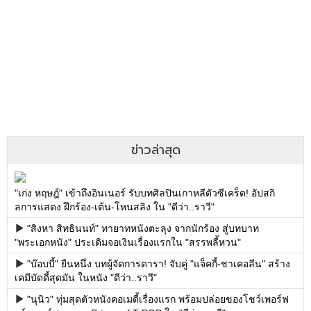
ข่าวล่าสุด
"เก่ง หฤษฎ์" เข้าถึงอินเนอร์ รับบทศิลปินเกาหลีตัวซีเคร็ต! อัปสกิ
ลการแสดง ฝึกร้อง-เต้น-โหนสลิง ใน "ดีว่า..ราวี"
"สิงหา สิทธินนท์" ทายาทหนังตะลุง จากนักร้อง สู่บทบาท
"พระเอกหนัง" ประเดิมจอเงินเรื่องแรกใน "สรรพลี้หวน"
"บ๊อบบี้" ยืนหนึ่ง บทผู้จัดการดารา! จับคู่ "แจ็คกี้-ชาเคอลีน" สร้าง
เคมีบัดดี้สุดมัน ในหนัง "ดีว่า..ราวี"
"นุนิว" ทุ่มสุดตัวหนังคอเมดี้เรื่องแรก พร้อมปล่อยของโชว์เพอร์ฟ