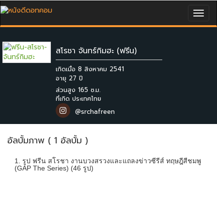
Togg
navig
สโรชา จันทร์กิมฮะ (ฟรีน)
เกิดเมื่อ 8 สิงหาคม 2541
ส่วนสูง 165 ซ.ม.
ที่เกิด ประเทศไทย
@srchafreen
อัลบั้มภาพ ( 1 อัลบั้ม )
1. รูป ฟรีน สโรชา งานบวงสรวงและแถลงข่าวซีรีส์ ทฤษฎีสีชมพู
(GAP The Series) (46 รูป)