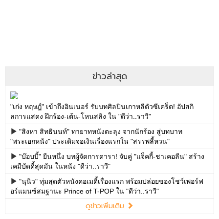
ข่าวล่าสุด
"เก่ง หฤษฎ์" เข้าถึงอินเนอร์ รับบทศิลปินเกาหลีตัวซีเคร็ต! อัปสกิ
ลการแสดง ฝึกร้อง-เต้น-โหนสลิง ใน "ดีว่า..ราวี"
"สิงหา สิทธินนท์" ทายาทหนังตะลุง จากนักร้อง สู่บทบาท
"พระเอกหนัง" ประเดิมจอเงินเรื่องแรกใน "สรรพลี้หวน"
"บ๊อบบี้" ยืนหนึ่ง บทผู้จัดการดารา! จับคู่ "แจ็คกี้-ชาเคอลีน" สร้าง
เคมีบัดดี้สุดมัน ในหนัง "ดีว่า..ราวี"
"นุนิว" ทุ่มสุดตัวหนังคอเมดี้เรื่องแรก พร้อมปล่อยของโชว์เพอร์ฟ
อร์แมนซ์สมฐานะ Prince of T-POP ใน "ดีว่า..ราวี"
ดูข่าวเพิ่มเติม