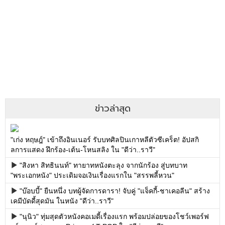
ข่าวล่าสุด
"เก่ง หฤษฎ์" เข้าถึงอินเนอร์ รับบทศิลปินเกาหลีตัวซีเคร็ต! อัปสกิ
ลการแสดง ฝึกร้อง-เต้น-โหนสลิง ใน "ดีว่า..ราวี"
"สิงหา สิทธินนท์" ทายาทหนังตะลุง จากนักร้อง สู่บทบาท
"พระเอกหนัง" ประเดิมจอเงินเรื่องแรกใน "สรรพลี้หวน"
"บ๊อบบี้" ยืนหนึ่ง บทผู้จัดการดารา! จับคู่ "แจ็คกี้-ชาเคอลีน" สร้าง
เคมีบัดดี้สุดมัน ในหนัง "ดีว่า..ราวี"
"นุนิว" ทุ่มสุดตัวหนังคอเมดี้เรื่องแรก พร้อมปล่อยของโชว์เพอร์ฟ