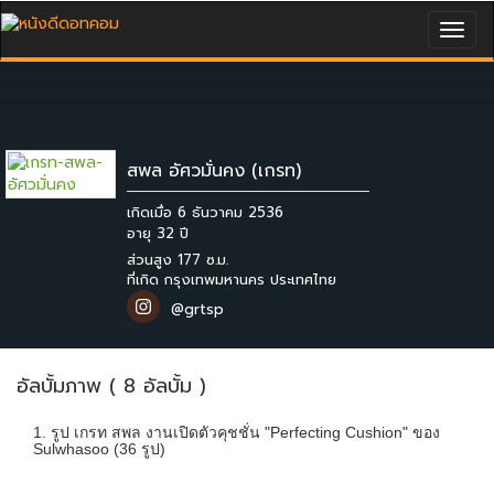
Togg
navig
สพล อัศวมั่นคง (เกรท)
เกิดเมื่อ 6 ธันวาคม 2536
ส่วนสูง 177 ซ.ม.
ที่เกิด กรุงเทพมหานคร ประเทศไทย
@grtsp
อัลบั้มภาพ ( 8 อัลบั้ม )
1. รูป เกรท สพล งานเปิดตัวคุชชั่น "Perfecting Cushion" ของ
Sulwhasoo (36 รูป)