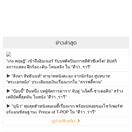
ข่าวล่าสุด
"เก่ง หฤษฎ์" เข้าถึงอินเนอร์ รับบทศิลปินเกาหลีตัวซีเคร็ต! อัปสกิ
ลการแสดง ฝึกร้อง-เต้น-โหนสลิง ใน "ดีว่า..ราวี"
"สิงหา สิทธินนท์" ทายาทหนังตะลุง จากนักร้อง สู่บทบาท
"พระเอกหนัง" ประเดิมจอเงินเรื่องแรกใน "สรรพลี้หวน"
"บ๊อบบี้" ยืนหนึ่ง บทผู้จัดการดารา! จับคู่ "แจ็คกี้-ชาเคอลีน" สร้าง
เคมีบัดดี้สุดมัน ในหนัง "ดีว่า..ราวี"
"นุนิว" ทุ่มสุดตัวหนังคอเมดี้เรื่องแรก พร้อมปล่อยของโชว์เพอร์ฟ
อร์แมนซ์สมฐานะ Prince of T-POP ใน "ดีว่า..ราวี"
ดูข่าวเพิ่มเติม