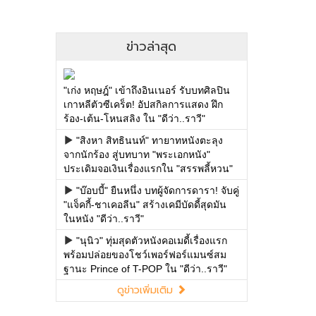
ข่าวล่าสุด
"เก่ง หฤษฎ์" เข้าถึงอินเนอร์ รับบทศิลปิน
เกาหลีตัวซีเคร็ต! อัปสกิลการแสดง ฝึก
ร้อง-เต้น-โหนสลิง ใน "ดีว่า..ราวี"
"สิงหา สิทธินนท์" ทายาทหนังตะลุง
จากนักร้อง สู่บทบาท "พระเอกหนัง"
ประเดิมจอเงินเรื่องแรกใน "สรรพลี้หวน"
"บ๊อบบี้" ยืนหนึ่ง บทผู้จัดการดารา! จับคู่
"แจ็คกี้-ชาเคอลีน" สร้างเคมีบัดดี้สุดมัน
ในหนัง "ดีว่า..ราวี"
"นุนิว" ทุ่มสุดตัวหนังคอเมดี้เรื่องแรก
พร้อมปล่อยของโชว์เพอร์ฟอร์แมนซ์สม
ฐานะ Prince of T-POP ใน "ดีว่า..ราวี"
ดูข่าวเพิ่มเติม