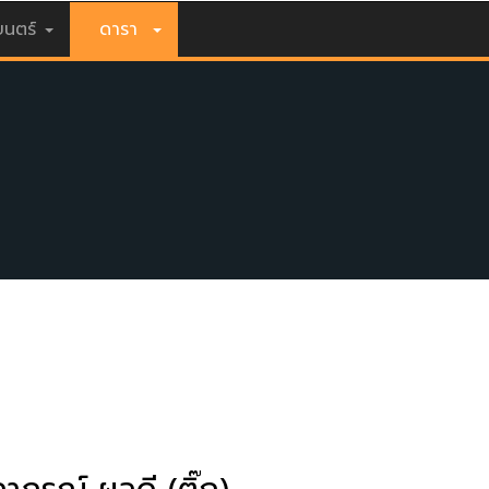
นตร์
ดารา