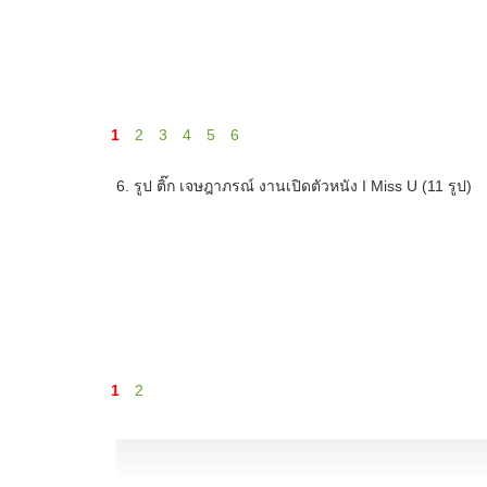
1
2
3
4
5
6
6. รูป ติ๊ก เจษฎาภรณ์ งานเปิดตัวหนัง I Miss U (11 รูป)
1
2