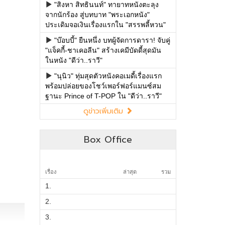
"สิงหา สิทธินนท์" ทายาทหนังตะลุง
จากนักร้อง สู่บทบาท "พระเอกหนัง"
ประเดิมจอเงินเรื่องแรกใน "สรรพลี้หวน"
"บ๊อบบี้" ยืนหนึ่ง บทผู้จัดการดารา! จับคู่
"แจ็คกี้-ชาเคอลีน" สร้างเคมีบัดดี้สุดมัน
ในหนัง "ดีว่า..ราวี"
"นุนิว" ทุ่มสุดตัวหนังคอเมดี้เรื่องแรก
พร้อมปล่อยของโชว์เพอร์ฟอร์แมนซ์สม
ฐานะ Prince of T-POP ใน "ดีว่า..ราวี"
ดูข่าวเพิ่มเติม
Box Office
เรื่อง
ล่าสุด
รวม
1.
2.
3.