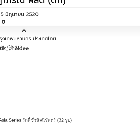
าภรณ์ ผลดี (ติ๊ก)
่อ 5 มิถุนายน 2520
175 ซ.ม.
 กรุงเทพมหานคร ประเทศไทย
ือน (15 รูป)
tik_pholdee
 Series รักนี้ชั่วนิจนิรันดร์ (32 รูป)