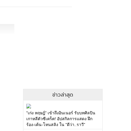
ข่าวล่าสุด
"เก่ง หฤษฎ์" เข้าถึงอินเนอร์ รับบทศิลปิน
เกาหลีตัวซีเคร็ต! อัปสกิลการแสดง ฝึก
ร้อง-เต้น-โหนสลิง ใน "ดีว่า..ราวี"