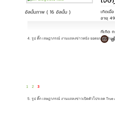
เจษฎ
อัลบั้มภาพ ( 16 อัลบั้ม )
เกิดเมื
ส่วนสูง 
ที่เกิด
4. รูป ติ๊ก เจษฎาภรณ์ งานแถลงข่าวหนัง ยอดมนุษย์เงินเด
@
1
2
3
5. รูป ติ๊ก เจษฎาภรณ์ งานแถลงข่าวเปิดตัวโปรเจค True Asia